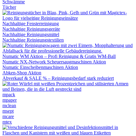
Schwämme
Tücher
Nachhaltige Fensterreinigung
Nachhaltige Reinigungsgeräte
Nachhaltige Reinigungsmittel
Nachhaltige Reinigungstextilien
Numatic WM Aktion – Profi Reinigung & Gratis WM-Ball
Numatic NX-Network Scheuersaugmaschinen Aktion
Numatic Einscheibenmaschinen Aktion
Abken-Shop Aktion
Abverkauf & SALE % – Reinigungsbedarf stark reduziert
mpack
mpaper
mclean
msept
mcare
mtex