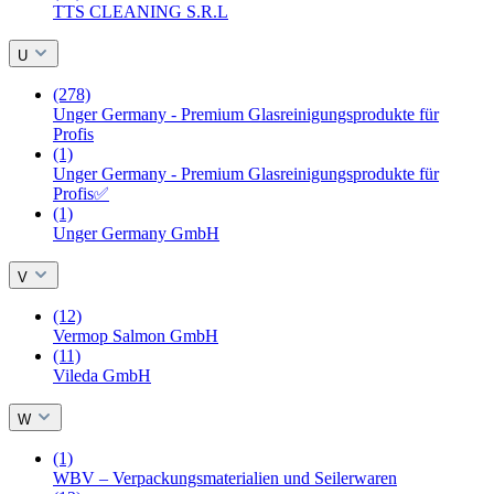
TTS CLEANING S.R.L
U
(278)
Unger Germany - Premium Glasreinigungsprodukte für
Profis
(1)
Unger Germany - Premium Glasreinigungsprodukte für
Profis✅
(1)
Unger Germany GmbH
V
(12)
Vermop Salmon GmbH
(11)
Vileda GmbH
W
(1)
WBV – Verpackungsmaterialien und Seilerwaren