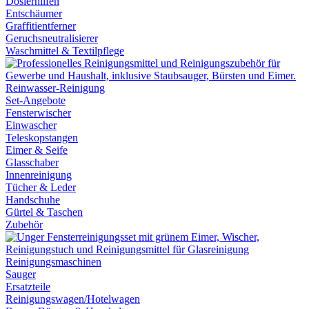
Dosierhilfen
Entschäumer
Graffitientferner
Geruchsneutralisierer
Waschmittel & Textilpflege
Reinwasser-Reinigung
Set-Angebote
Fensterwischer
Einwascher
Teleskopstangen
Eimer & Seife
Glasschaber
Innenreinigung
Tücher & Leder
Handschuhe
Gürtel & Taschen
Zubehör
Reinigungsmaschinen
Sauger
Ersatzteile
Reinigungswagen/Hotelwagen