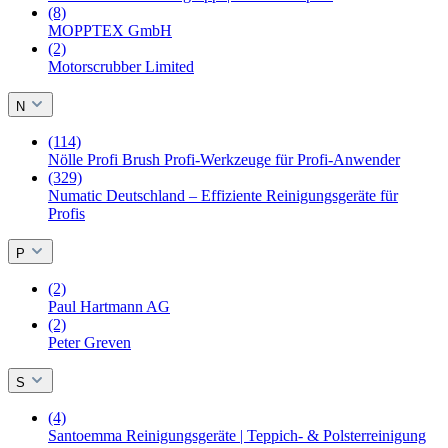
(8)
MOPPTEX GmbH
(2)
Motorscrubber Limited
N
(114)
Nölle Profi Brush Profi-Werkzeuge für Profi-Anwender
(329)
Numatic Deutschland – Effiziente Reinigungsgeräte für
Profis
P
(2)
Paul Hartmann AG
(2)
Peter Greven
S
(4)
Santoemma Reinigungsgeräte | Teppich- & Polsterreinigung