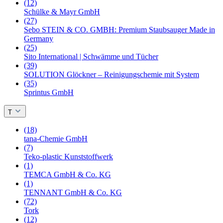
(12)
Schülke & Mayr GmbH
(27)
Sebo STEIN & CO. GMBH: Premium Staubsauger Made in
Germany
(25)
Sito International | Schwämme und Tücher
(39)
SOLUTION Glöckner – Reinigungschemie mit System
(35)
Sprintus GmbH
T
(18)
tana-Chemie GmbH
(7)
Teko-plastic Kunststoffwerk
(1)
TEMCA GmbH & Co. KG
(1)
TENNANT GmbH & Co. KG
(72)
Tork
(12)