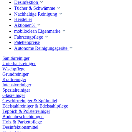
Desinfektion
Tücher & Schwämme
Nachhaltige Reinigung
Hersteller
Aktionen%
mobiloclean Eigenmarke
Fahrzeugpflege
Palettenpreise
Autonome Reinigungsgeräte
Sanitärreiniger
Unterhaltsreiniger
Wischpflege
Grundreiniger
Kraftreiniger
Intensivreiniger
Spezialreiniger
Glasreiniger
Geschirrreiniger & Spülmittel
Edelstahlreiniger & Edelstahlpflege
Teppich & Polsterreiniger
Bodenbeschichtungen
Holz & Parkettpflege
Desinfektionsmittel