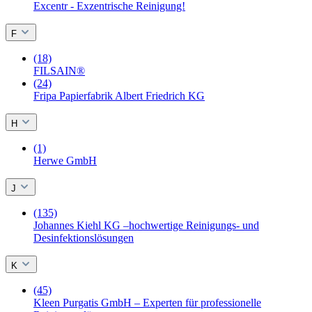
Excentr - Exzentrische Reinigung!
F
(18)
FILSAIN®
(24)
Fripa Papierfabrik Albert Friedrich KG
H
(1)
Herwe GmbH
J
(135)
Johannes Kiehl KG –hochwertige Reinigungs- und
Desinfektionslösungen
K
(45)
Kleen Purgatis GmbH – Experten für professionelle