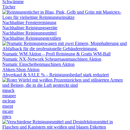
Schwämme
Tücher
Nachhaltige Fensterreinigung
Nachhaltige Reinigungsgeräte
Nachhaltige Reinigungsmittel
Nachhaltige Reinigungstextilien
Numatic WM Aktion – Profi Reinigung & Gratis WM-Ball
Numatic NX-Network Scheuersaugmaschinen Aktion
Numatic Einscheibenmaschinen Aktion
Abken-Shop Aktion
Abverkauf & SALE % – Reinigungsbedarf stark reduziert
mpack
mpaper
mclean
msept
mcare
mtex