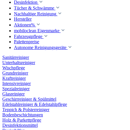
Desinfektion
Tücher & Schwämme
Nachhaltige Reinigung
Hersteller
Aktionen%
mobiloclean Eigenmarke
Fahrzeugpflege
Palettenpreise
Autonome Reinigungsgeräte
Sanitärreiniger
Unterhaltsreiniger
Wischpflege
Grundreiniger
Kraftreiniger
Intensivreiniger
Spezialreiniger
Glasreiniger
Geschirrreiniger & Spülmittel
Edelstahlreiniger & Edelstahlpflege
Teppich & Polsterreiniger
Bodenbeschichtungen
Holz & Parkettpflege
Desinfektionsmittel