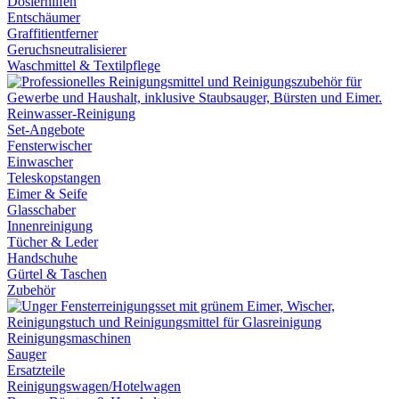
Dosierhilfen
Entschäumer
Graffitientferner
Geruchsneutralisierer
Waschmittel & Textilpflege
Reinwasser-Reinigung
Set-Angebote
Fensterwischer
Einwascher
Teleskopstangen
Eimer & Seife
Glasschaber
Innenreinigung
Tücher & Leder
Handschuhe
Gürtel & Taschen
Zubehör
Reinigungsmaschinen
Sauger
Ersatzteile
Reinigungswagen/Hotelwagen