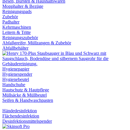
Besen, Bürsten & Haushaltswaren
Mopphalter & Bezüge
Reinigungspads
Zubehör
Padhalter
Kehrmaschinen
Leitern & Tritte
Reinigungszubehör
Abfallgreifer, Müllzangen & Zubehör
Abfallbehälter
Hygienepapier
Hygienespender
Hygienebeutel
Handschuhe
Hautschutz & Hautpflege
Müllsäcke & Müllbeutel
Seifen & Handwaschpasten
Händedesinfektion
Flächendesinfektion
Desinfektionsmittelspender