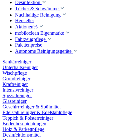
Desinfektion
Tücher & Schwämme
Nachhaltige Reinigung
Hersteller
Aktionen%
mobiloclean Eigenmarke
Fahrzeugpflege
Palettenpreise
Autonome Reinigungsgeräte
Sanitärreiniger
Unterhaltsreiniger
Wischpflege
Grundreiniger
Kraftreiniger
Intensivreiniger
Spezialreiniger
Glasreiniger
Geschirrreiniger & Spülmittel
Edelstahlreiniger & Edelstahlpflege
Teppich & Polsterreiniger
Bodenbeschichtungen
Holz & Parkettpflege
Desinfektionsmittel