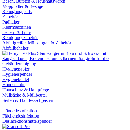
Besen, Bürsten & Haushaltswaren
Mopphalter & Bezüge
Reinigungspads
Zubehör
Padhalter
Kehrmaschinen
Leitern & Tritte
Reinigungszubehör
Abfallgreifer, Müllzangen & Zubehör
Abfallbehälter
Hygienepapier
Hygienespender
Hygienebeutel
Handschuhe
Hautschutz & Hautpflege
Müllsäcke & Müllbeutel
Seifen & Handwaschpasten
Händedesinfektion
Flächendesinfektion
Desinfektionsmittelspender