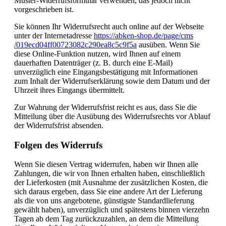
Muster-Widerrufsformular verwenden, das jedoch nicht
vorgeschrieben ist.
Sie können Ihr Widerrufsrecht auch online auf der Webseite
unter der Internetadresse
https://abken-shop.de
/page
/cms
/019ecd04ff00723082c290ea8c5c9f5a
ausüben. Wenn Sie
diese Online-Funktion nutzen, wird Ihnen auf einem
dauerhaften Datenträger (z. B. durch eine E-Mail)
unverzüglich eine Eingangsbestätigung mit Informationen
zum Inhalt der Widerrufserklärung sowie dem Datum und der
Uhrzeit ihres Eingangs übermittelt.
Zur Wahrung der Widerrufsfrist reicht es aus, dass Sie die
Mitteilung über die Ausübung des Widerrufsrechts vor Ablauf
der Widerrufsfrist absenden.
Folgen des Widerrufs
Wenn Sie diesen Vertrag widerrufen, haben wir Ihnen alle
Zahlungen, die wir von Ihnen erhalten haben, einschließlich
der Lieferkosten (mit Ausnahme der zusätzlichen Kosten, die
sich daraus ergeben, dass Sie eine andere Art der Lieferung
als die von uns angebotene, günstigste Standardlieferung
gewählt haben), unverzüglich und spätestens binnen vierzehn
Tagen ab dem Tag zurückzuzahlen, an dem die Mitteilung