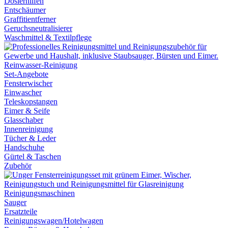
Dosierhilfen
Entschäumer
Graffitientferner
Geruchsneutralisierer
Waschmittel & Textilpflege
Reinwasser-Reinigung
Set-Angebote
Fensterwischer
Einwascher
Teleskopstangen
Eimer & Seife
Glasschaber
Innenreinigung
Tücher & Leder
Handschuhe
Gürtel & Taschen
Zubehör
Reinigungsmaschinen
Sauger
Ersatzteile
Reinigungswagen/Hotelwagen