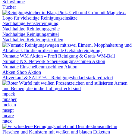
Schwämme
Tücher
Nachhaltige Fensterreinigung
Nachhaltige Reinigungsgeräte
Nachhaltige Reinigungsmittel
Nachhaltige Reinigungstextilien
Numatic WM Aktion – Profi Reinigung & Gratis WM-Ball
Numatic NX-Network Scheuersaugmaschinen Aktion
Numatic Einscheibenmaschinen Aktion
Abken-Shop Aktion
Abverkauf & SALE % – Reinigungsbedarf stark reduziert
mpack
mpaper
mclean
msept
mcare
mtex