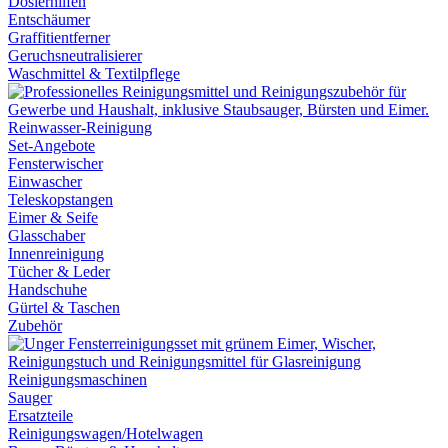
Dosierhilfen
Entschäumer
Graffitientferner
Geruchsneutralisierer
Waschmittel & Textilpflege
Reinwasser-Reinigung
Set-Angebote
Fensterwischer
Einwascher
Teleskopstangen
Eimer & Seife
Glasschaber
Innenreinigung
Tücher & Leder
Handschuhe
Gürtel & Taschen
Zubehör
Reinigungsmaschinen
Sauger
Ersatzteile
Reinigungswagen/Hotelwagen