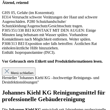
Ätzend, reizend
GHS 05, Gefahr (im Konzentrat);
H314 Verursacht schwere Verätzungen der Haut und schwere
Augenschäden. P280 Schutzhandschuhe/
Schutzkleidung/Augenschutz/Gesichtsschutz tragen.
P305/351/338 BEI KONTAKT MIT DEN AUGEN: Einige
Minuten lang behutsam mit Wasser spülen. Vorhandene
Kontaktlinsen nach Möglichkeit entfernen. Weiter spülen.
P308/313 BEI Exposition oder falls betroffen: Ärztlichen Rat
einholen/ärztliche Hilfe hinzuziehen.
Enthält: Isopropanolamine (INCI).
Vor Gebrauch stets Etikett und Produktinformationen lesen.
Menü schließen
Hersteller "Johannes Kiehl KG –hochwertige Reinigungs- und
Desinfektionslösungen"
Johannes Kiehl KG Reinigungsmittel für
professionelle Gebäudereinigung
Die
Johannes Kiehl KG
entwickelt seit Jahrzehnten professionelle