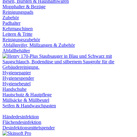
Besen, Bürsten & Haushaltswaren
Mopphalter & Bezüge
Reinigungspads
Zubehör
Padhalter
Kehrmaschinen
Leitern & Tritte
Reinigungszubehör
Abfallgreifer, Müllzangen & Zubehör
Abfallbehälter
Hygienepapier
Hygienespender
Hygienebeutel
Handschuhe
Hautschutz & Hautpflege
Müllsäcke & Müllbeutel
Seifen & Handwaschpasten
Händedesinfektion
Flächendesinfektion
Desinfektionsmittelspender