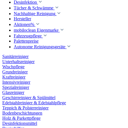
Desinfektion
Tücher & Schwämme
Nachhaltige Reinigung
Hersteller
Aktionen%
mobiloclean Eigenmarke
Fahrzeugpflege
Palettenpreise
Autonome Reinigungsgeräte
Sanitärreiniger
Unterhaltsreiniger
Wischpflege
Grundreiniger
Kraftreiniger
Intensivreiniger
Spezialreiniger
Glasreiniger
Geschirrreiniger & Spülmittel
Edelstahlreiniger & Edelstahlpflege
Teppich & Polsterreiniger
Bodenbeschichtungen
Holz & Parkettpflege
Desinfektionsmittel