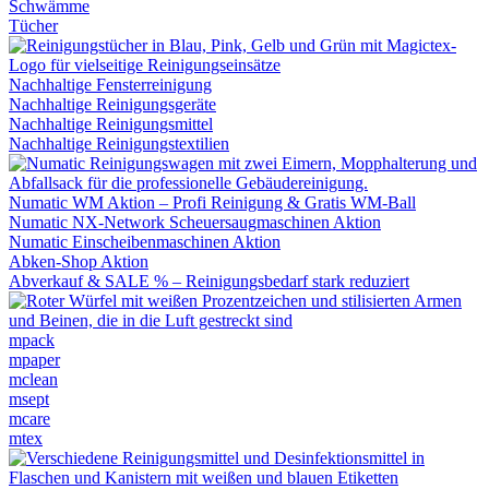
Schwämme
Tücher
Nachhaltige Fensterreinigung
Nachhaltige Reinigungsgeräte
Nachhaltige Reinigungsmittel
Nachhaltige Reinigungstextilien
Numatic WM Aktion – Profi Reinigung & Gratis WM-Ball
Numatic NX-Network Scheuersaugmaschinen Aktion
Numatic Einscheibenmaschinen Aktion
Abken-Shop Aktion
Abverkauf & SALE % – Reinigungsbedarf stark reduziert
mpack
mpaper
mclean
msept
mcare
mtex