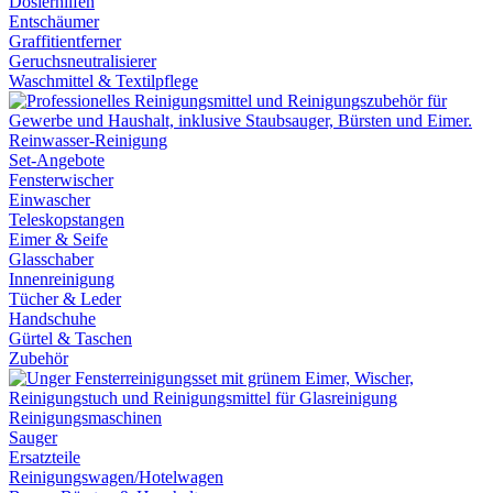
Dosierhilfen
Entschäumer
Graffitientferner
Geruchsneutralisierer
Waschmittel & Textilpflege
Reinwasser-Reinigung
Set-Angebote
Fensterwischer
Einwascher
Teleskopstangen
Eimer & Seife
Glasschaber
Innenreinigung
Tücher & Leder
Handschuhe
Gürtel & Taschen
Zubehör
Reinigungsmaschinen
Sauger
Ersatzteile
Reinigungswagen/Hotelwagen