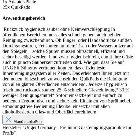
1x Adapter-Platte
25x QuikPads
Anwendungsbereich
Ruckzuck hygienisch sauber ohne Keimverschleppung In
öffentlichen Bereichen muss alles schnell gehen, auch bei der
Reinigung zwischendurch. Ob Finger- oder Handabdrücke auf den
Durchgangstüren, Fettspuren auf dem Tisch oder Wasserspritzer auf
den Spiegeln – solche Spuren müssen blitzschnell, effizient und
sicher beseitigt werden. Und zwar hygienisch rein, damit Ihre Gäste
auch in puncto Sauberkeit zufrieden sind. Wie gut, dass Sie auf
UNGER Stingray vertrauen können, das effizienteste
Innenreinigungssystem aller Zeiten. Das erleichtert Ihnen jetzt mit
den neuen, blitzschnell zu wechselnden QuikPads die Reinigung
von allen glatten Oberflächen entscheidend. Jederzeit hygienisch
frisch und ruckzuck sauber. 25 % schnellere Glasreinigung* 39 %
weniger Reinigungsmittel* Sofort einsatzbereit und einfach zu
bedienen Ergonomisch und sicher: kein Einatmen von Sprühnebel,
ermüdungsfreie Bedienung Flexibel einsetzbar mit allen
alkoholbasierten Glas- und Oberflächenreinigern
Menü schließen
Hersteller "Unger Germany - Premium Glasreinigungsprodukte für
Profis"