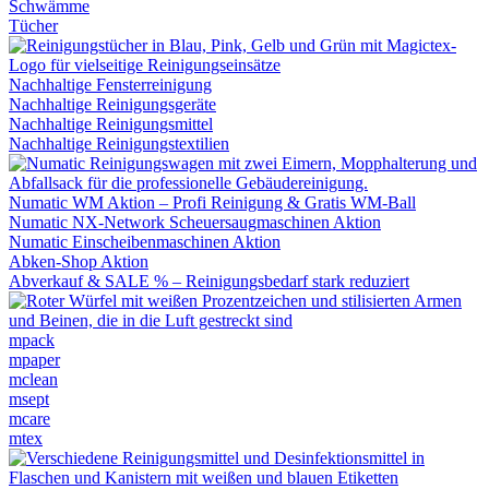
Schwämme
Tücher
Nachhaltige Fensterreinigung
Nachhaltige Reinigungsgeräte
Nachhaltige Reinigungsmittel
Nachhaltige Reinigungstextilien
Numatic WM Aktion – Profi Reinigung & Gratis WM-Ball
Numatic NX-Network Scheuersaugmaschinen Aktion
Numatic Einscheibenmaschinen Aktion
Abken-Shop Aktion
Abverkauf & SALE % – Reinigungsbedarf stark reduziert
mpack
mpaper
mclean
msept
mcare
mtex