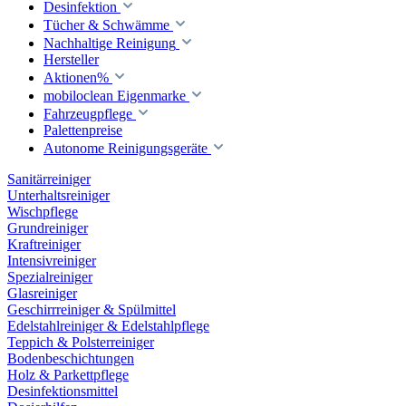
Desinfektion
Tücher & Schwämme
Nachhaltige Reinigung
Hersteller
Aktionen%
mobiloclean Eigenmarke
Fahrzeugpflege
Palettenpreise
Autonome Reinigungsgeräte
Sanitärreiniger
Unterhaltsreiniger
Wischpflege
Grundreiniger
Kraftreiniger
Intensivreiniger
Spezialreiniger
Glasreiniger
Geschirrreiniger & Spülmittel
Edelstahlreiniger & Edelstahlpflege
Teppich & Polsterreiniger
Bodenbeschichtungen
Holz & Parkettpflege
Desinfektionsmittel