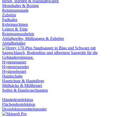
Besen, Bürsten & Haushaltswaren
Mopphalter & Bezüge
Reinigungspads
Zubehör
Padhalter
Kehrmaschinen
Leitern & Tritte
Reinigungszubehör
Abfallgreifer, Müllzangen & Zubehör
Abfallbehälter
Hygienepapier
Hygienespender
Hygienebeutel
Handschuhe
Hautschutz & Hautpflege
Müllsäcke & Müllbeutel
Seifen & Handwaschpasten
Händedesinfektion
Flächendesinfektion
Desinfektionsmittelspender