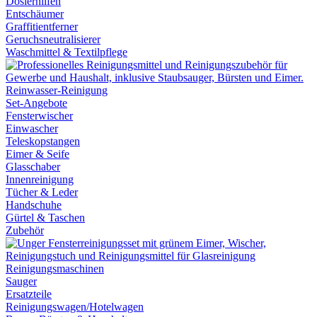
Dosierhilfen
Entschäumer
Graffitientferner
Geruchsneutralisierer
Waschmittel & Textilpflege
Reinwasser-Reinigung
Set-Angebote
Fensterwischer
Einwascher
Teleskopstangen
Eimer & Seife
Glasschaber
Innenreinigung
Tücher & Leder
Handschuhe
Gürtel & Taschen
Zubehör
Reinigungsmaschinen
Sauger
Ersatzteile
Reinigungswagen/Hotelwagen