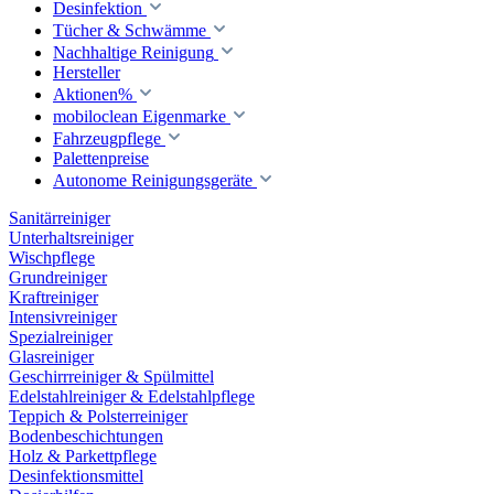
Desinfektion
Tücher & Schwämme
Nachhaltige Reinigung
Hersteller
Aktionen%
mobiloclean Eigenmarke
Fahrzeugpflege
Palettenpreise
Autonome Reinigungsgeräte
Sanitärreiniger
Unterhaltsreiniger
Wischpflege
Grundreiniger
Kraftreiniger
Intensivreiniger
Spezialreiniger
Glasreiniger
Geschirrreiniger & Spülmittel
Edelstahlreiniger & Edelstahlpflege
Teppich & Polsterreiniger
Bodenbeschichtungen
Holz & Parkettpflege
Desinfektionsmittel