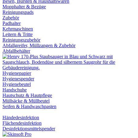
Besen, Bürsten & Haushaltswaren
Mopphalter & Bezüge
Reinigungspads
Zubehör
Padhalter
Kehrmaschinen
Leitern & Tritte
Reinigungszubehör
Abfallgreifer, Müllzangen & Zubehör
Abfallbehälter
Hygienepapier
Hygienespender
Hygienebeutel
Handschuhe
Hautschutz & Hautpflege
Müllsäcke & Müllbeutel
Seifen & Handwaschpasten
Händedesinfektion
Flächendesinfektion
Desinfektionsmittelspender