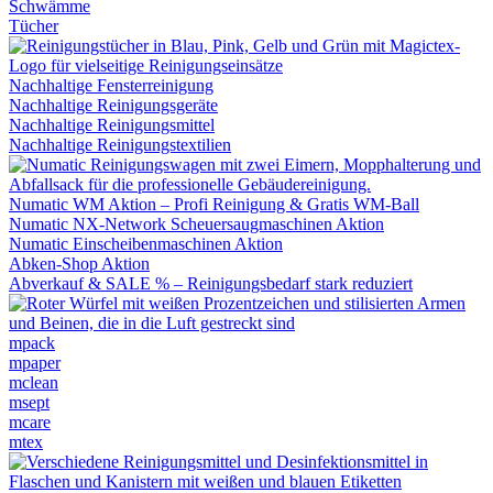
Schwämme
Tücher
Nachhaltige Fensterreinigung
Nachhaltige Reinigungsgeräte
Nachhaltige Reinigungsmittel
Nachhaltige Reinigungstextilien
Numatic WM Aktion – Profi Reinigung & Gratis WM-Ball
Numatic NX-Network Scheuersaugmaschinen Aktion
Numatic Einscheibenmaschinen Aktion
Abken-Shop Aktion
Abverkauf & SALE % – Reinigungsbedarf stark reduziert
mpack
mpaper
mclean
msept
mcare
mtex