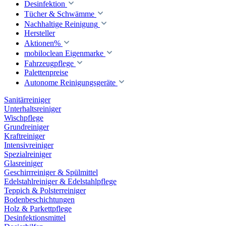
Desinfektion
Tücher & Schwämme
Nachhaltige Reinigung
Hersteller
Aktionen%
mobiloclean Eigenmarke
Fahrzeugpflege
Palettenpreise
Autonome Reinigungsgeräte
Sanitärreiniger
Unterhaltsreiniger
Wischpflege
Grundreiniger
Kraftreiniger
Intensivreiniger
Spezialreiniger
Glasreiniger
Geschirrreiniger & Spülmittel
Edelstahlreiniger & Edelstahlpflege
Teppich & Polsterreiniger
Bodenbeschichtungen
Holz & Parkettpflege
Desinfektionsmittel