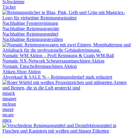
Schwämme
Tücher
Nachhaltige Fensterreinigung
Nachhaltige Reinigungsgeräte
Nachhaltige Reinigungsmittel
Nachhaltige Reinigungstextilien
Numatic WM Aktion – Profi Reinigung & Gratis WM-Ball
Numatic NX-Network Scheuersaugmaschinen Aktion
Numatic Einscheibenmaschinen Aktion
Abken-Shop Aktion
Abverkauf & SALE % – Reinigungsbedarf stark reduziert
mpack
mpaper
mclean
msept
mcare
mtex