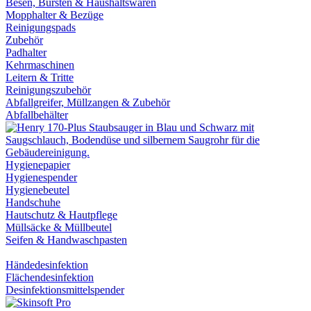
Besen, Bürsten & Haushaltswaren
Mopphalter & Bezüge
Reinigungspads
Zubehör
Padhalter
Kehrmaschinen
Leitern & Tritte
Reinigungszubehör
Abfallgreifer, Müllzangen & Zubehör
Abfallbehälter
Hygienepapier
Hygienespender
Hygienebeutel
Handschuhe
Hautschutz & Hautpflege
Müllsäcke & Müllbeutel
Seifen & Handwaschpasten
Händedesinfektion
Flächendesinfektion
Desinfektionsmittelspender