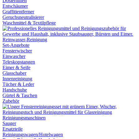
Dosierhilfen
Entschäumer
Graffitientferner
Geruchsneutralisierer
Waschmittel & Textilpflege
Reinwasser-Reinigung
Set-Angebote
Fensterwischer
Einwascher
Teleskopstangen
Eimer & Seife
Glasschaber
Innenreinigung
Tücher & Leder
Handschuhe
Gürtel & Taschen
Zubehör
Reinigungsmaschinen
Sauger
Ersatzteile
Reinigungswagen/Hotelwagen