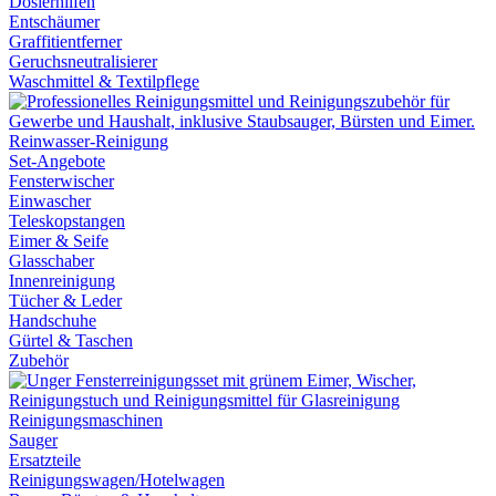
Dosierhilfen
Entschäumer
Graffitientferner
Geruchsneutralisierer
Waschmittel & Textilpflege
Reinwasser-Reinigung
Set-Angebote
Fensterwischer
Einwascher
Teleskopstangen
Eimer & Seife
Glasschaber
Innenreinigung
Tücher & Leder
Handschuhe
Gürtel & Taschen
Zubehör
Reinigungsmaschinen
Sauger
Ersatzteile
Reinigungswagen/Hotelwagen