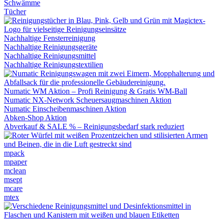
Schwämme
Tücher
Nachhaltige Fensterreinigung
Nachhaltige Reinigungsgeräte
Nachhaltige Reinigungsmittel
Nachhaltige Reinigungstextilien
Numatic WM Aktion – Profi Reinigung & Gratis WM-Ball
Numatic NX-Network Scheuersaugmaschinen Aktion
Numatic Einscheibenmaschinen Aktion
Abken-Shop Aktion
Abverkauf & SALE % – Reinigungsbedarf stark reduziert
mpack
mpaper
mclean
msept
mcare
mtex