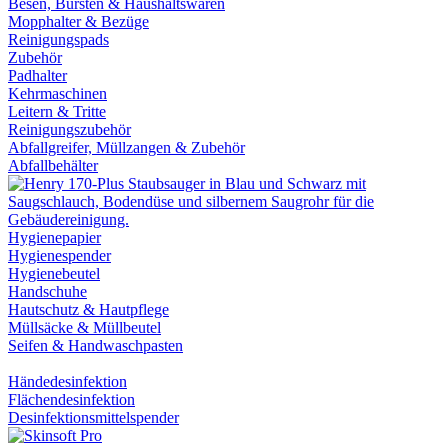
Besen, Bürsten & Haushaltswaren
Mopphalter & Bezüge
Reinigungspads
Zubehör
Padhalter
Kehrmaschinen
Leitern & Tritte
Reinigungszubehör
Abfallgreifer, Müllzangen & Zubehör
Abfallbehälter
Hygienepapier
Hygienespender
Hygienebeutel
Handschuhe
Hautschutz & Hautpflege
Müllsäcke & Müllbeutel
Seifen & Handwaschpasten
Händedesinfektion
Flächendesinfektion
Desinfektionsmittelspender