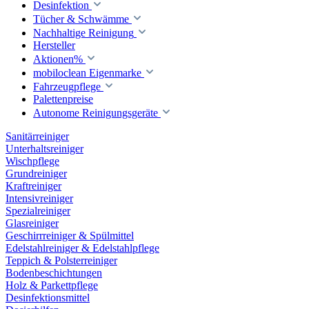
Desinfektion
Tücher & Schwämme
Nachhaltige Reinigung
Hersteller
Aktionen%
mobiloclean Eigenmarke
Fahrzeugpflege
Palettenpreise
Autonome Reinigungsgeräte
Sanitärreiniger
Unterhaltsreiniger
Wischpflege
Grundreiniger
Kraftreiniger
Intensivreiniger
Spezialreiniger
Glasreiniger
Geschirrreiniger & Spülmittel
Edelstahlreiniger & Edelstahlpflege
Teppich & Polsterreiniger
Bodenbeschichtungen
Holz & Parkettpflege
Desinfektionsmittel