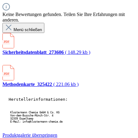
Keine Bewertungen gefunden. Teilen Sie Ihre Erfahrungen mit
anderen.
Menü schließen
.PDF
Sicherheitsdatenblatt_273606
( 148.29 kb )
.PDF
Methodenkarte_325422
( 221.06 kb )
Herstellerinformationen:
 Klostermann Chemie GmbH & Co. KG
 Von-dem-Bussche-Münch-Str. 4 
 32339 Espelkamp
 E-Mail: info@klostermann-chemie.de
Produktgalerie überspringen