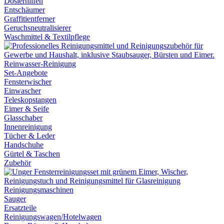
Dosierhilfen
Entschäumer
Graffitientferner
Geruchsneutralisierer
Waschmittel & Textilpflege
Reinwasser-Reinigung
Set-Angebote
Fensterwischer
Einwascher
Teleskopstangen
Eimer & Seife
Glasschaber
Innenreinigung
Tücher & Leder
Handschuhe
Gürtel & Taschen
Zubehör
Reinigungsmaschinen
Sauger
Ersatzteile
Reinigungswagen/Hotelwagen