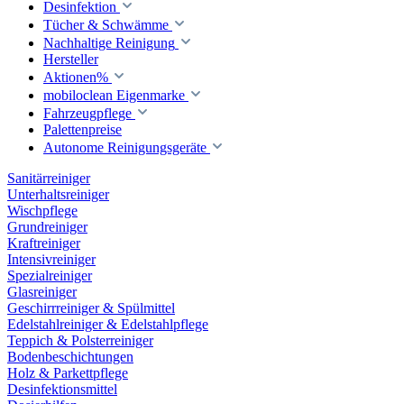
Desinfektion
Tücher & Schwämme
Nachhaltige Reinigung
Hersteller
Aktionen%
mobiloclean Eigenmarke
Fahrzeugpflege
Palettenpreise
Autonome Reinigungsgeräte
Sanitärreiniger
Unterhaltsreiniger
Wischpflege
Grundreiniger
Kraftreiniger
Intensivreiniger
Spezialreiniger
Glasreiniger
Geschirrreiniger & Spülmittel
Edelstahlreiniger & Edelstahlpflege
Teppich & Polsterreiniger
Bodenbeschichtungen
Holz & Parkettpflege
Desinfektionsmittel