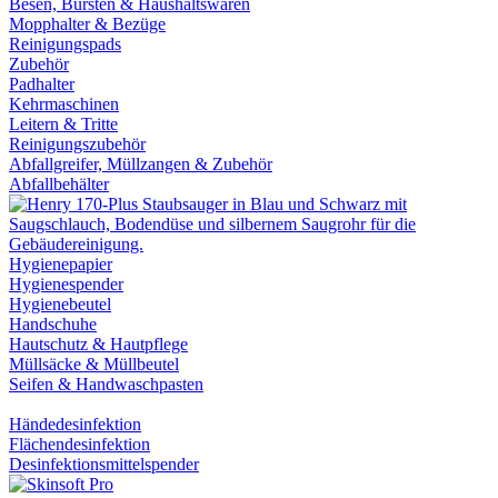
Besen, Bürsten & Haushaltswaren
Mopphalter & Bezüge
Reinigungspads
Zubehör
Padhalter
Kehrmaschinen
Leitern & Tritte
Reinigungszubehör
Abfallgreifer, Müllzangen & Zubehör
Abfallbehälter
Hygienepapier
Hygienespender
Hygienebeutel
Handschuhe
Hautschutz & Hautpflege
Müllsäcke & Müllbeutel
Seifen & Handwaschpasten
Händedesinfektion
Flächendesinfektion
Desinfektionsmittelspender