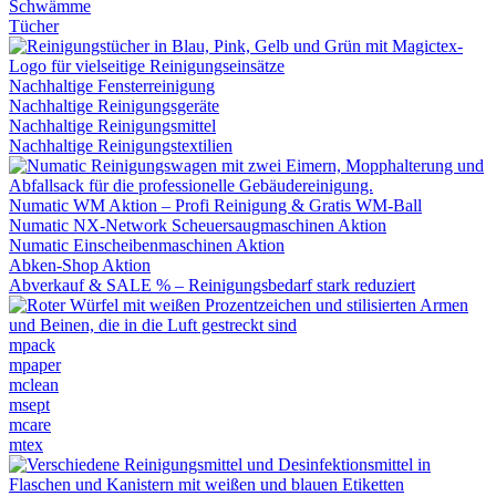
Schwämme
Tücher
Nachhaltige Fensterreinigung
Nachhaltige Reinigungsgeräte
Nachhaltige Reinigungsmittel
Nachhaltige Reinigungstextilien
Numatic WM Aktion – Profi Reinigung & Gratis WM-Ball
Numatic NX-Network Scheuersaugmaschinen Aktion
Numatic Einscheibenmaschinen Aktion
Abken-Shop Aktion
Abverkauf & SALE % – Reinigungsbedarf stark reduziert
mpack
mpaper
mclean
msept
mcare
mtex