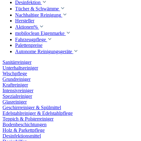
Desinfektion
Tücher & Schwämme
Nachhaltige Reinigung
Hersteller
Aktionen%
mobiloclean Eigenmarke
Fahrzeugpflege
Palettenpreise
Autonome Reinigungsgeräte
Sanitärreiniger
Unterhaltsreiniger
Wischpflege
Grundreiniger
Kraftreiniger
Intensivreiniger
Spezialreiniger
Glasreiniger
Geschirrreiniger & Spülmittel
Edelstahlreiniger & Edelstahlpflege
Teppich & Polsterreiniger
Bodenbeschichtungen
Holz & Parkettpflege
Desinfektionsmittel