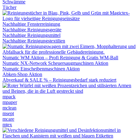
Schwämme
Tücher
Nachhaltige Fensterreinigung
Nachhaltige Reinigungsgeräte
Nachhaltige Reinigungsmittel
Nachhaltige Reinigungstextilien
Numatic WM Aktion – Profi Reinigung & Gratis WM-Ball
Numatic NX-Network Scheuersaugmaschinen Aktion
Numatic Einscheibenmaschinen Aktion
Abken-Shop Aktion
Abverkauf & SALE % – Reinigungsbedarf stark reduziert
mpack
mpaper
mclean
msept
mcare
mtex