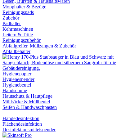
Besen, Bürsten & Haushaltswaren
Mopphalter & Bezüge
Reinigungspads
Zubehör
Padhalter
Kehrmaschinen
Leitern & Tritte
Reinigungszubehör
Abfallgreifer, Müllzangen & Zubehör
Abfallbehälter
Hygienepapier
Hygienespender
Hygienebeutel
Handschuhe
Hautschutz & Hautpflege
Müllsäcke & Müllbeutel
Seifen & Handwaschpasten
Händedesinfektion
Flächendesinfektion
Desinfektionsmittelspender