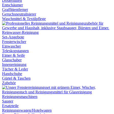
Dosierhilfen
Entschäumer
Graffitientferner
Geruchsneutralisierer
Waschmittel & Textilpflege
Reinwasser-Reinigung
Set-Angebote
Fensterwischer
Einwascher
Teleskopstangen
Eimer & Seife
Glasschaber
Innenreinigung
Tücher & Leder
Handschuhe
Gürtel & Taschen
Zubehör
Reinigungsmaschinen
Sauger
Ersatzteile
Reinigungswagen/Hotelwagen