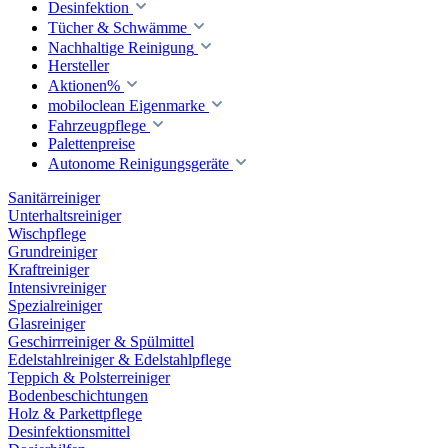
Desinfektion
Tücher & Schwämme
Nachhaltige Reinigung
Hersteller
Aktionen%
mobiloclean Eigenmarke
Fahrzeugpflege
Palettenpreise
Autonome Reinigungsgeräte
Sanitärreiniger
Unterhaltsreiniger
Wischpflege
Grundreiniger
Kraftreiniger
Intensivreiniger
Spezialreiniger
Glasreiniger
Geschirrreiniger & Spülmittel
Edelstahlreiniger & Edelstahlpflege
Teppich & Polsterreiniger
Bodenbeschichtungen
Holz & Parkettpflege
Desinfektionsmittel