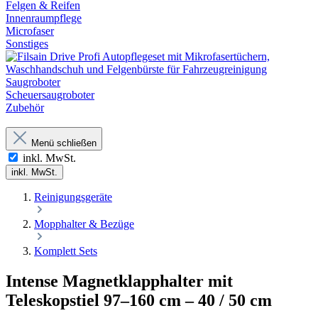
Felgen & Reifen
Innenraumpflege
Microfaser
Sonstiges
Saugroboter
Scheuersaugroboter
Zubehör
Menü schließen
inkl. MwSt.
inkl. MwSt.
Reinigungsgeräte
Mopphalter & Bezüge
Komplett Sets
Intense Magnetklapphalter mit
Teleskopstiel 97–160 cm – 40 / 50 cm