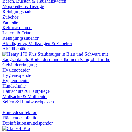
Besen, Bürsten & Haushaltswaren
Mopphalter & Bezüge
Reinigungspads
Zubehör
Padhalter
Kehrmaschinen
Leitern & Tritte
Reinigungszubehör
Abfallgreifer, Müllzangen & Zubehör
Abfallbehälter
Hygienepapier
Hygienespender
Hygienebeutel
Handschuhe
Hautschutz & Hautpflege
Müllsäcke & Müllbeutel
Seifen & Handwaschpasten
Händedesinfektion
Flächendesinfektion
Desinfektionsmittelspender