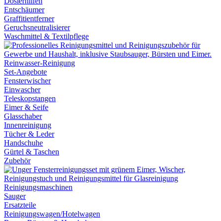
Dosierhilfen
Entschäumer
Graffitientferner
Geruchsneutralisierer
Waschmittel & Textilpflege
Reinwasser-Reinigung
Set-Angebote
Fensterwischer
Einwascher
Teleskopstangen
Eimer & Seife
Glasschaber
Innenreinigung
Tücher & Leder
Handschuhe
Gürtel & Taschen
Zubehör
Reinigungsmaschinen
Sauger
Ersatzteile
Reinigungswagen/Hotelwagen