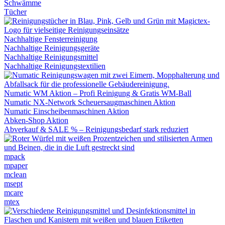
Schwämme
Tücher
Nachhaltige Fensterreinigung
Nachhaltige Reinigungsgeräte
Nachhaltige Reinigungsmittel
Nachhaltige Reinigungstextilien
Numatic WM Aktion – Profi Reinigung & Gratis WM-Ball
Numatic NX-Network Scheuersaugmaschinen Aktion
Numatic Einscheibenmaschinen Aktion
Abken-Shop Aktion
Abverkauf & SALE % – Reinigungsbedarf stark reduziert
mpack
mpaper
mclean
msept
mcare
mtex