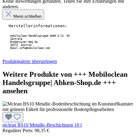
Keine Bewertungen gefunden. Teilen Sie Ihre Erfahrungen mit
anderen.
Menü schließen
Herstellerinformationen:
mobiloclean Handelsgruppe GmbH & Co. KG
 Zentrale
 Bredentiner Weg 4a
 18273  Güstrow
 Email info@mobiloclean.com
Produktgalerie überspringen
Weitere Produkte von +++ Mobiloclean
Handelsgruppe| Abken-Shop.de +++
ansehen
mclean BS10 Metallic-Beschichtung 10 l
Regulärer Preis:
98,35 €