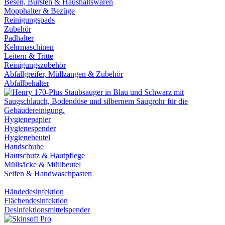
Besen, Bürsten & Haushaltswaren
Mopphalter & Bezüge
Reinigungspads
Zubehör
Padhalter
Kehrmaschinen
Leitern & Tritte
Reinigungszubehör
Abfallgreifer, Müllzangen & Zubehör
Abfallbehälter
Hygienepapier
Hygienespender
Hygienebeutel
Handschuhe
Hautschutz & Hautpflege
Müllsäcke & Müllbeutel
Seifen & Handwaschpasten
Händedesinfektion
Flächendesinfektion
Desinfektionsmittelspender