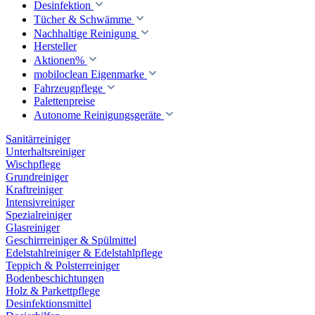
Desinfektion
Tücher & Schwämme
Nachhaltige Reinigung
Hersteller
Aktionen%
mobiloclean Eigenmarke
Fahrzeugpflege
Palettenpreise
Autonome Reinigungsgeräte
Sanitärreiniger
Unterhaltsreiniger
Wischpflege
Grundreiniger
Kraftreiniger
Intensivreiniger
Spezialreiniger
Glasreiniger
Geschirrreiniger & Spülmittel
Edelstahlreiniger & Edelstahlpflege
Teppich & Polsterreiniger
Bodenbeschichtungen
Holz & Parkettpflege
Desinfektionsmittel