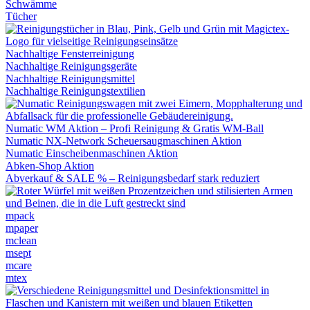
Schwämme
Tücher
Nachhaltige Fensterreinigung
Nachhaltige Reinigungsgeräte
Nachhaltige Reinigungsmittel
Nachhaltige Reinigungstextilien
Numatic WM Aktion – Profi Reinigung & Gratis WM-Ball
Numatic NX-Network Scheuersaugmaschinen Aktion
Numatic Einscheibenmaschinen Aktion
Abken-Shop Aktion
Abverkauf & SALE % – Reinigungsbedarf stark reduziert
mpack
mpaper
mclean
msept
mcare
mtex