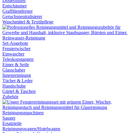
Dosierhilfen
Entschäumer
Graffitientferner
Geruchsneutralisierer
Waschmittel & Textilpflege
Reinwasser-Reinigung
Set-Angebote
Fensterwischer
Einwascher
Teleskopstangen
Eimer & Seife
Glasschaber
Innenreinigung
Tücher & Leder
Handschuhe
Gürtel & Taschen
Zubehör
Reinigungsmaschinen
Sauger
Ersatzteile
Reinigungswagen/Hotelwagen