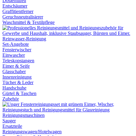
Dosierhilfen
Entschäumer
Graffitientferner
Geruchsneutralisierer
Waschmittel & Textilpflege
Reinwasser-Reinigung
Set-Angebote
Fensterwischer
Einwascher
Teleskopstangen
Eimer & Seife
Glasschaber
Innenreinigung
Tücher & Leder
Handschuhe
Gürtel & Taschen
Zubehör
Reinigungsmaschinen
Sauger
Ersatzteile
Reinigungswagen/Hotelwagen