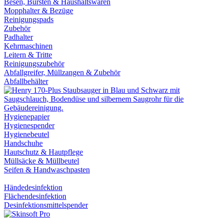
Besen, Bürsten & Haushaltswaren
Mopphalter & Bezüge
Reinigungspads
Zubehör
Padhalter
Kehrmaschinen
Leitern & Tritte
Reinigungszubehör
Abfallgreifer, Müllzangen & Zubehör
Abfallbehälter
Hygienepapier
Hygienespender
Hygienebeutel
Handschuhe
Hautschutz & Hautpflege
Müllsäcke & Müllbeutel
Seifen & Handwaschpasten
Händedesinfektion
Flächendesinfektion
Desinfektionsmittelspender