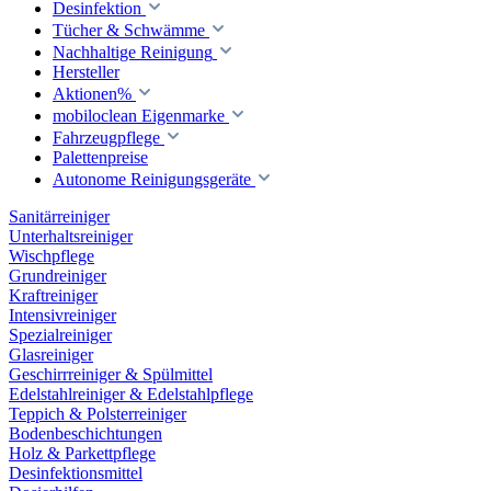
Desinfektion
Tücher & Schwämme
Nachhaltige Reinigung
Hersteller
Aktionen%
mobiloclean Eigenmarke
Fahrzeugpflege
Palettenpreise
Autonome Reinigungsgeräte
Sanitärreiniger
Unterhaltsreiniger
Wischpflege
Grundreiniger
Kraftreiniger
Intensivreiniger
Spezialreiniger
Glasreiniger
Geschirrreiniger & Spülmittel
Edelstahlreiniger & Edelstahlpflege
Teppich & Polsterreiniger
Bodenbeschichtungen
Holz & Parkettpflege
Desinfektionsmittel