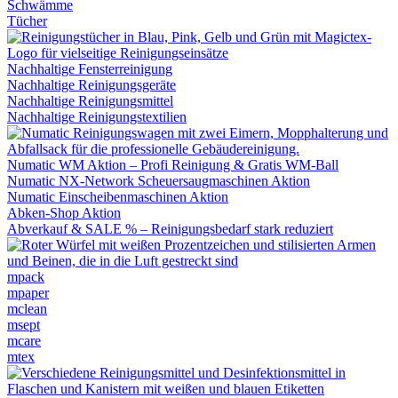
Schwämme
Tücher
Nachhaltige Fensterreinigung
Nachhaltige Reinigungsgeräte
Nachhaltige Reinigungsmittel
Nachhaltige Reinigungstextilien
Numatic WM Aktion – Profi Reinigung & Gratis WM-Ball
Numatic NX-Network Scheuersaugmaschinen Aktion
Numatic Einscheibenmaschinen Aktion
Abken-Shop Aktion
Abverkauf & SALE % – Reinigungsbedarf stark reduziert
mpack
mpaper
mclean
msept
mcare
mtex