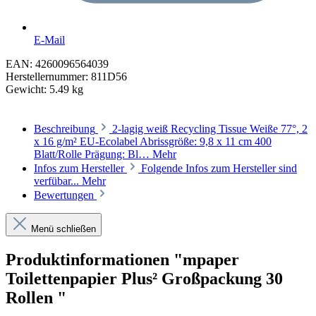
E-Mail
EAN:
4260096564039
Herstellernummer:
811D56
Gewicht:
5.49 kg
Beschreibung
2-lagig weiß Recycling Tissue Weiße 77°, 2
x 16 g/m² EU-Ecolabel Abrissgröße: 9,8 x 11 cm 400
Blatt/Rolle Prägung: Bl…
Mehr
Infos zum Hersteller
Folgende Infos zum Hersteller sind
verfübar...
Mehr
Bewertungen
Menü schließen
Produktinformationen "mpaper
Toilettenpapier Plus² Großpackung 30
Rollen "