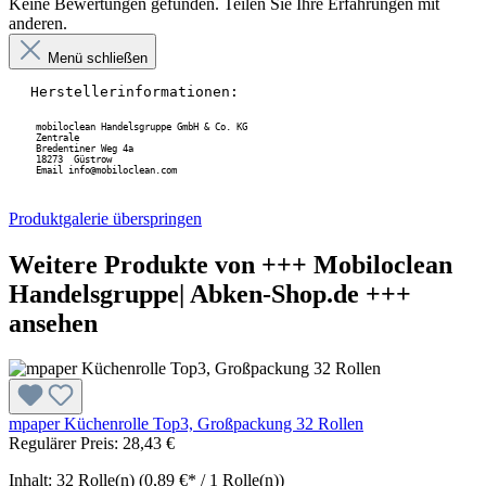
Keine Bewertungen gefunden. Teilen Sie Ihre Erfahrungen mit
anderen.
Menü schließen
Herstellerinformationen:
mobiloclean Handelsgruppe GmbH & Co. KG
 Zentrale
 Bredentiner Weg 4a
 18273  Güstrow
 Email info@mobiloclean.com
Produktgalerie überspringen
Weitere Produkte von +++ Mobiloclean
Handelsgruppe| Abken-Shop.de +++
ansehen
mpaper Küchenrolle Top3, Großpackung 32 Rollen
Regulärer Preis:
28,43 €
Inhalt:
32 Rolle(n)
(0,89 €* / 1 Rolle(n))