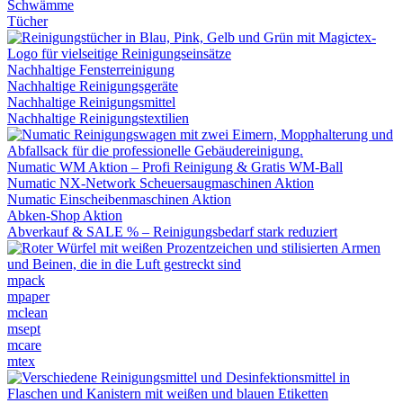
Schwämme
Tücher
Nachhaltige Fensterreinigung
Nachhaltige Reinigungsgeräte
Nachhaltige Reinigungsmittel
Nachhaltige Reinigungstextilien
Numatic WM Aktion – Profi Reinigung & Gratis WM-Ball
Numatic NX-Network Scheuersaugmaschinen Aktion
Numatic Einscheibenmaschinen Aktion
Abken-Shop Aktion
Abverkauf & SALE % – Reinigungsbedarf stark reduziert
mpack
mpaper
mclean
msept
mcare
mtex