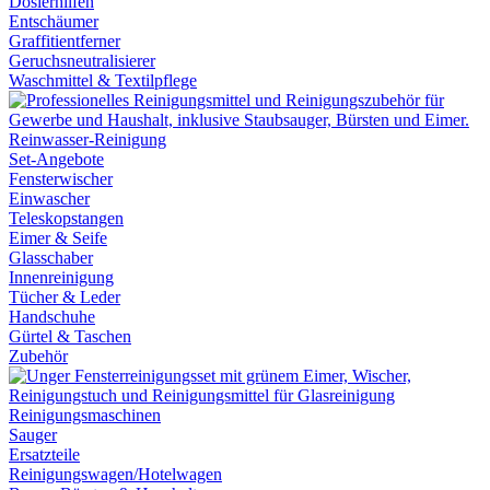
Dosierhilfen
Entschäumer
Graffitientferner
Geruchsneutralisierer
Waschmittel & Textilpflege
Reinwasser-Reinigung
Set-Angebote
Fensterwischer
Einwascher
Teleskopstangen
Eimer & Seife
Glasschaber
Innenreinigung
Tücher & Leder
Handschuhe
Gürtel & Taschen
Zubehör
Reinigungsmaschinen
Sauger
Ersatzteile
Reinigungswagen/Hotelwagen