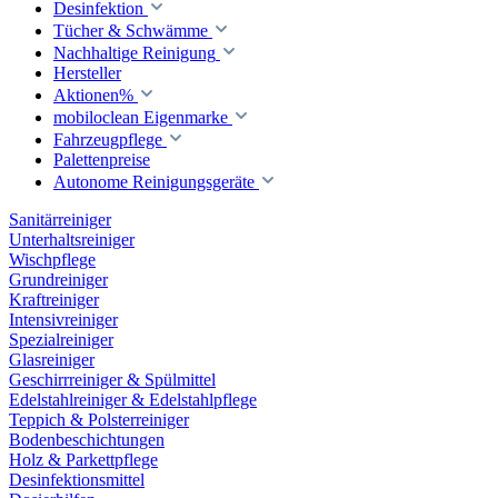
Desinfektion
Tücher & Schwämme
Nachhaltige Reinigung
Hersteller
Aktionen%
mobiloclean Eigenmarke
Fahrzeugpflege
Palettenpreise
Autonome Reinigungsgeräte
Sanitärreiniger
Unterhaltsreiniger
Wischpflege
Grundreiniger
Kraftreiniger
Intensivreiniger
Spezialreiniger
Glasreiniger
Geschirrreiniger & Spülmittel
Edelstahlreiniger & Edelstahlpflege
Teppich & Polsterreiniger
Bodenbeschichtungen
Holz & Parkettpflege
Desinfektionsmittel