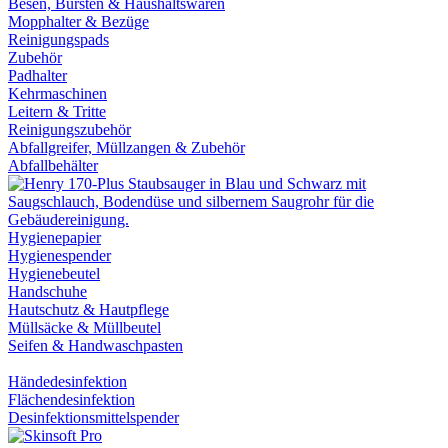
Besen, Bürsten & Haushaltswaren
Mopphalter & Bezüge
Reinigungspads
Zubehör
Padhalter
Kehrmaschinen
Leitern & Tritte
Reinigungszubehör
Abfallgreifer, Müllzangen & Zubehör
Abfallbehälter
Hygienepapier
Hygienespender
Hygienebeutel
Handschuhe
Hautschutz & Hautpflege
Müllsäcke & Müllbeutel
Seifen & Handwaschpasten
Händedesinfektion
Flächendesinfektion
Desinfektionsmittelspender