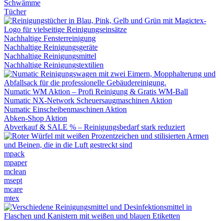
Schwämme
Tücher
Nachhaltige Fensterreinigung
Nachhaltige Reinigungsgeräte
Nachhaltige Reinigungsmittel
Nachhaltige Reinigungstextilien
Numatic WM Aktion – Profi Reinigung & Gratis WM-Ball
Numatic NX-Network Scheuersaugmaschinen Aktion
Numatic Einscheibenmaschinen Aktion
Abken-Shop Aktion
Abverkauf & SALE % – Reinigungsbedarf stark reduziert
mpack
mpaper
mclean
msept
mcare
mtex