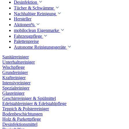
Desinfektion
Tücher & Schwämme
Nachhaltige Reinigung
Hersteller
Aktionen%
mobiloclean Eigenmarke
Fahrzeugpflege
Palettenpreise
Autonome Reinigungsgeräte
Sanitärreiniger
Unterhaltsreiniger
Wischpflege
Grundreiniger
Kraftreiniger
Intensivreiniger
Spezialreiniger
Glasreiniger
Geschirrreiniger & Spülmittel
Edelstahlreiniger & Edelstahlpflege
Teppich & Polsterreiniger
Bodenbeschichtungen
Holz & Parkettpflege
Desinfektionsmittel