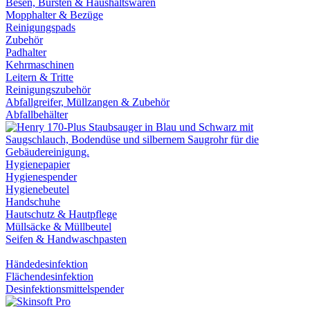
Besen, Bürsten & Haushaltswaren
Mopphalter & Bezüge
Reinigungspads
Zubehör
Padhalter
Kehrmaschinen
Leitern & Tritte
Reinigungszubehör
Abfallgreifer, Müllzangen & Zubehör
Abfallbehälter
Hygienepapier
Hygienespender
Hygienebeutel
Handschuhe
Hautschutz & Hautpflege
Müllsäcke & Müllbeutel
Seifen & Handwaschpasten
Händedesinfektion
Flächendesinfektion
Desinfektionsmittelspender