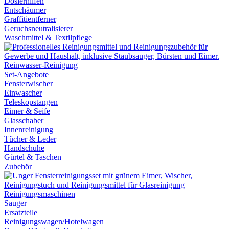
Dosierhilfen
Entschäumer
Graffitientferner
Geruchsneutralisierer
Waschmittel & Textilpflege
Reinwasser-Reinigung
Set-Angebote
Fensterwischer
Einwascher
Teleskopstangen
Eimer & Seife
Glasschaber
Innenreinigung
Tücher & Leder
Handschuhe
Gürtel & Taschen
Zubehör
Reinigungsmaschinen
Sauger
Ersatzteile
Reinigungswagen/Hotelwagen