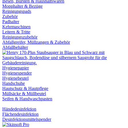
Besen, Bürsten & Haushaltswaren
Mopphalter & Bezüge
Reinigungspads
Zubehör
Padhalter
Kehrmaschinen
Leitern & Tritte
Reinigungszubehör
Abfallgreifer, Müllzangen & Zubehör
Abfallbehälter
Hygienepapier
Hygienespender
Hygienebeutel
Handschuhe
Hautschutz & Hautpflege
Müllsäcke & Müllbeutel
Seifen & Handwaschpasten
Händedesinfektion
Flächendesinfektion
Desinfektionsmittelspender