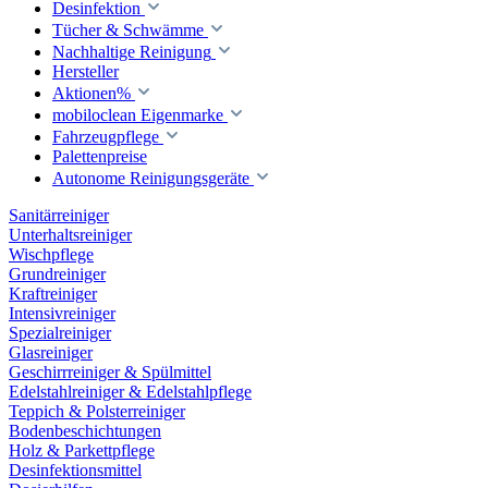
Desinfektion
Tücher & Schwämme
Nachhaltige Reinigung
Hersteller
Aktionen%
mobiloclean Eigenmarke
Fahrzeugpflege
Palettenpreise
Autonome Reinigungsgeräte
Sanitärreiniger
Unterhaltsreiniger
Wischpflege
Grundreiniger
Kraftreiniger
Intensivreiniger
Spezialreiniger
Glasreiniger
Geschirrreiniger & Spülmittel
Edelstahlreiniger & Edelstahlpflege
Teppich & Polsterreiniger
Bodenbeschichtungen
Holz & Parkettpflege
Desinfektionsmittel