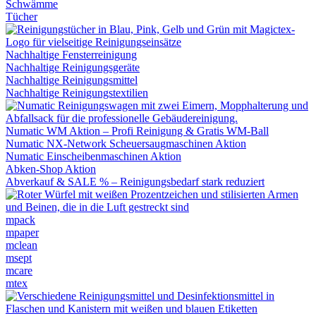
Schwämme
Tücher
Nachhaltige Fensterreinigung
Nachhaltige Reinigungsgeräte
Nachhaltige Reinigungsmittel
Nachhaltige Reinigungstextilien
Numatic WM Aktion – Profi Reinigung & Gratis WM-Ball
Numatic NX-Network Scheuersaugmaschinen Aktion
Numatic Einscheibenmaschinen Aktion
Abken-Shop Aktion
Abverkauf & SALE % – Reinigungsbedarf stark reduziert
mpack
mpaper
mclean
msept
mcare
mtex