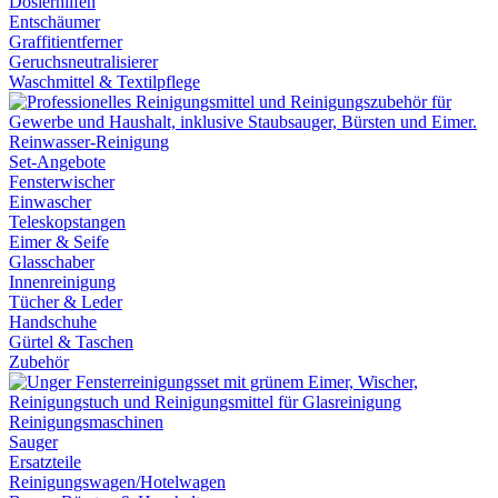
Dosierhilfen
Entschäumer
Graffitientferner
Geruchsneutralisierer
Waschmittel & Textilpflege
Reinwasser-Reinigung
Set-Angebote
Fensterwischer
Einwascher
Teleskopstangen
Eimer & Seife
Glasschaber
Innenreinigung
Tücher & Leder
Handschuhe
Gürtel & Taschen
Zubehör
Reinigungsmaschinen
Sauger
Ersatzteile
Reinigungswagen/Hotelwagen