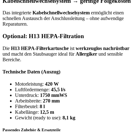
Kabelschnellwechselsystem → geringe Folgekosten
Das integrierte
Kabelschnellwechselsystem
ermöglicht einen
schnellen Austausch der Anschlussleitung – ohne aufwendige
Reparaturen.
Optional: H13 HEPA-Filtration
Die
H13 HEPA-Filterkartusche
ist
werkzeuglos nachrüstbar
und macht den Staubsauger ideal für
Allergiker
und sensible
Bereiche.
Technische Daten (Auszug)
Motorleistung:
420 W
Luftfördermenge:
45,5 l/s
Unterdruck:
1750 mmWS
Arbeitsbreite:
270 mm
Filterbeutel:
8 l
Kabellänge:
12,5 m
Gewicht (ready to use):
8,1 kg
Passendes Zubehör & Ersatzteile