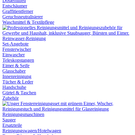
Dosierhilfen
Entschäumer
Graffitientferner
Geruchsneutralisierer
Waschmittel & Textilpflege
Reinwasser-Reinigung
Set-Angebote
Fensterwischer
Einwascher
Teleskopstangen
Eimer & Seife
Glasschaber
Innenreinigung
Tücher & Leder
Handschuhe
Gürtel & Taschen
Zubehör
Reinigungsmaschinen
Sauger
Ersatzteile
Reinigungswagen/Hotelwagen