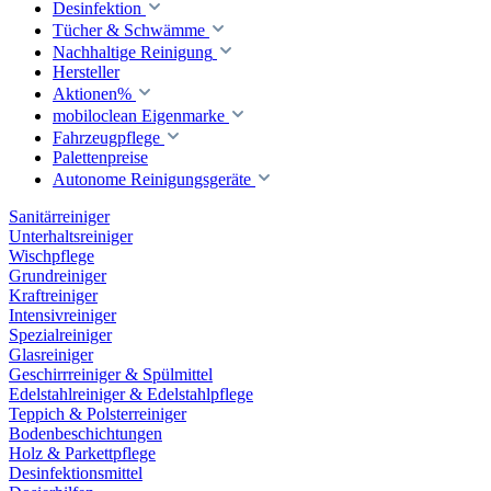
Desinfektion
Tücher & Schwämme
Nachhaltige Reinigung
Hersteller
Aktionen%
mobiloclean Eigenmarke
Fahrzeugpflege
Palettenpreise
Autonome Reinigungsgeräte
Sanitärreiniger
Unterhaltsreiniger
Wischpflege
Grundreiniger
Kraftreiniger
Intensivreiniger
Spezialreiniger
Glasreiniger
Geschirrreiniger & Spülmittel
Edelstahlreiniger & Edelstahlpflege
Teppich & Polsterreiniger
Bodenbeschichtungen
Holz & Parkettpflege
Desinfektionsmittel