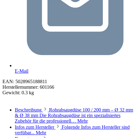
E-Mail
EAN:
5028965188811
Herstellernummer:
601166
Gewicht:
0.3 kg
Beschreibung
Rohrabsaugdüse 100 / 200 mm – Ø 32 mm
& Ø 38 mm Die Rohrabsaugdüse ist ein spezialisiertes
Zubehör für die professionell…
Mehr
Infos zum Hersteller
Folgende Infos zum Hersteller sind
verfübar...
Mehr