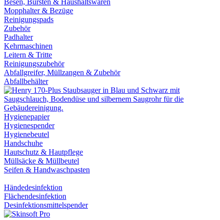
Besen, Bürsten & Haushaltswaren
Mopphalter & Bezüge
Reinigungspads
Zubehör
Padhalter
Kehrmaschinen
Leitern & Tritte
Reinigungszubehör
Abfallgreifer, Müllzangen & Zubehör
Abfallbehälter
Hygienepapier
Hygienespender
Hygienebeutel
Handschuhe
Hautschutz & Hautpflege
Müllsäcke & Müllbeutel
Seifen & Handwaschpasten
Händedesinfektion
Flächendesinfektion
Desinfektionsmittelspender