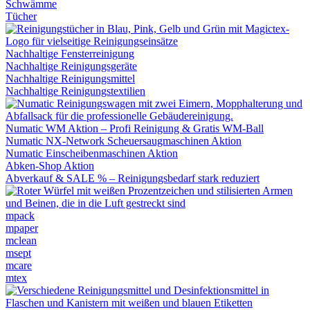
Schwämme
Tücher
Nachhaltige Fensterreinigung
Nachhaltige Reinigungsgeräte
Nachhaltige Reinigungsmittel
Nachhaltige Reinigungstextilien
Numatic WM Aktion – Profi Reinigung & Gratis WM-Ball
Numatic NX-Network Scheuersaugmaschinen Aktion
Numatic Einscheibenmaschinen Aktion
Abken-Shop Aktion
Abverkauf & SALE % – Reinigungsbedarf stark reduziert
mpack
mpaper
mclean
msept
mcare
mtex