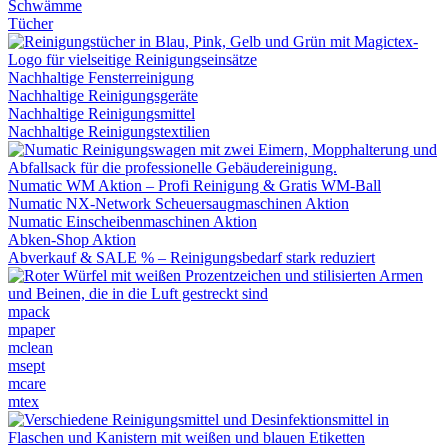
Schwämme
Tücher
Nachhaltige Fensterreinigung
Nachhaltige Reinigungsgeräte
Nachhaltige Reinigungsmittel
Nachhaltige Reinigungstextilien
Numatic WM Aktion – Profi Reinigung & Gratis WM-Ball
Numatic NX-Network Scheuersaugmaschinen Aktion
Numatic Einscheibenmaschinen Aktion
Abken-Shop Aktion
Abverkauf & SALE % – Reinigungsbedarf stark reduziert
mpack
mpaper
mclean
msept
mcare
mtex