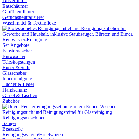
Dosierhilfen
Entschäumer
Graffitientferner
Geruchsneutralisierer
Waschmittel & Textilpflege
Reinwasser-Reinigung
Set-Angebote
Fensterwischer
Einwascher
Teleskopstangen
Eimer & Seife
Glasschaber
Innenreinigung
Tücher & Leder
Handschuhe
Gürtel & Taschen
Zubehör
Reinigungsmaschinen
Sauger
Ersatzteile
Reinigungswagen/Hotelwagen