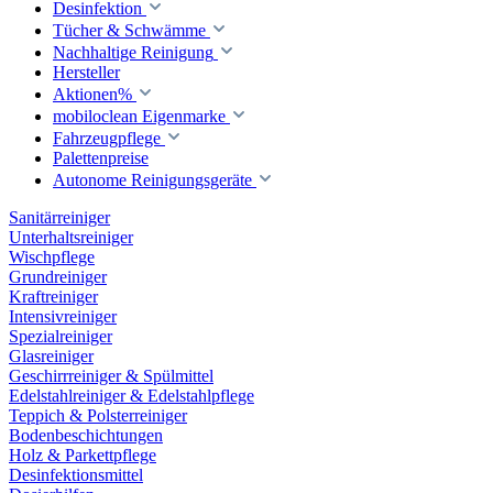
Desinfektion
Tücher & Schwämme
Nachhaltige Reinigung
Hersteller
Aktionen%
mobiloclean Eigenmarke
Fahrzeugpflege
Palettenpreise
Autonome Reinigungsgeräte
Sanitärreiniger
Unterhaltsreiniger
Wischpflege
Grundreiniger
Kraftreiniger
Intensivreiniger
Spezialreiniger
Glasreiniger
Geschirrreiniger & Spülmittel
Edelstahlreiniger & Edelstahlpflege
Teppich & Polsterreiniger
Bodenbeschichtungen
Holz & Parkettpflege
Desinfektionsmittel