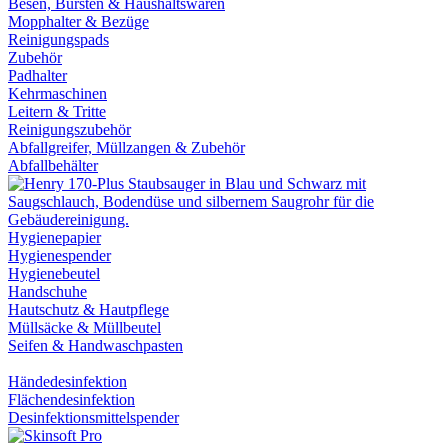
Besen, Bürsten & Haushaltswaren
Mopphalter & Bezüge
Reinigungspads
Zubehör
Padhalter
Kehrmaschinen
Leitern & Tritte
Reinigungszubehör
Abfallgreifer, Müllzangen & Zubehör
Abfallbehälter
Hygienepapier
Hygienespender
Hygienebeutel
Handschuhe
Hautschutz & Hautpflege
Müllsäcke & Müllbeutel
Seifen & Handwaschpasten
Händedesinfektion
Flächendesinfektion
Desinfektionsmittelspender