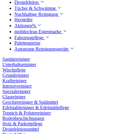
Desinfektion
Tücher & Schwämme
Nachhaltige Reinigung
Hersteller
Aktionen%
mobiloclean Eigenmarke
Fahrzeugpflege
Palettenpreise
Autonome Reinigungsgeräte
Sanitärreiniger
Unterhaltsreiniger
Wischpflege
Grundreiniger
Kraftreiniger
Intensivreiniger
Spezialreiniger
Glasreiniger
Geschirrreiniger & Spülmittel
Edelstahlreiniger & Edelstahlpflege
Teppich & Polsterreiniger
Bodenbeschichtungen
Holz & Parkettpflege
Desinfektionsmittel