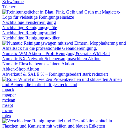
Schwämme
Tücher
Nachhaltige Fensterreinigung
Nachhaltige Reinigungsgeräte
Nachhaltige Reinigungsmittel
Nachhaltige Reinigungstextilien
Numatic WM Aktion – Profi Reinigung & Gratis WM-Ball
Numatic NX-Network Scheuersaugmaschinen Aktion
Numatic Einscheibenmaschinen Aktion
Abken-Shop Aktion
Abverkauf & SALE % – Reinigungsbedarf stark reduziert
mpack
mpaper
mclean
msept
mcare
mtex