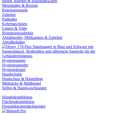
Besen, Bürsten & Haushaltswaren
Mopphalter & Bezüge
Reinigungspads
Zubehör
Padhalter
Kehrmaschinen
Leitern & Tritte
Reinigungszubehör
Abfallgreifer, Müllzangen & Zubehör
Abfallbehälter
Hygienepapier
Hygienespender
Hygienebeutel
Handschuhe
Hautschutz & Hautpflege
Müllsäcke & Müllbeutel
Seifen & Handwaschpasten
Händedesinfektion
Flächendesinfektion
Desinfektionsmittelspender