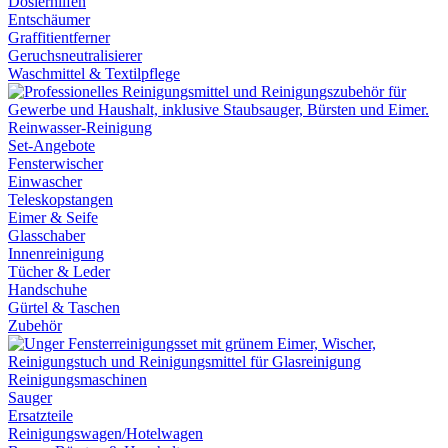
Dosierhilfen
Entschäumer
Graffitientferner
Geruchsneutralisierer
Waschmittel & Textilpflege
Reinwasser-Reinigung
Set-Angebote
Fensterwischer
Einwascher
Teleskopstangen
Eimer & Seife
Glasschaber
Innenreinigung
Tücher & Leder
Handschuhe
Gürtel & Taschen
Zubehör
Reinigungsmaschinen
Sauger
Ersatzteile
Reinigungswagen/Hotelwagen