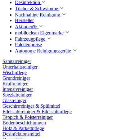
Desinfektion
Tücher & Schwämme
Nachhaltige Reinigung
Hersteller
Aktionen%
mobiloclean Eigenmarke
Fahrzeugpflege
Palettenpreise
Autonome Reinigungsgeräte
Sanitärreiniger
Unterhaltsreiniger
Wischpflege
Grundreiniger
Kraftreiniger
Intensivreiniger
Spezialreiniger
Glasreiniger
Geschirrreiniger & Spülmittel
Edelstahlreiniger & Edelstahlpflege
Teppich & Polsterreiniger
Bodenbeschichtungen
Holz & Parkettpflege
Desinfektionsmittel