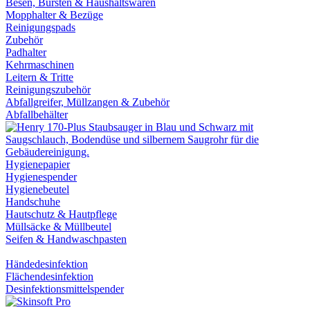
Besen, Bürsten & Haushaltswaren
Mopphalter & Bezüge
Reinigungspads
Zubehör
Padhalter
Kehrmaschinen
Leitern & Tritte
Reinigungszubehör
Abfallgreifer, Müllzangen & Zubehör
Abfallbehälter
Hygienepapier
Hygienespender
Hygienebeutel
Handschuhe
Hautschutz & Hautpflege
Müllsäcke & Müllbeutel
Seifen & Handwaschpasten
Händedesinfektion
Flächendesinfektion
Desinfektionsmittelspender