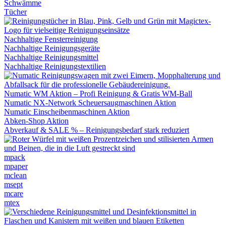
Schwämme
Tücher
Nachhaltige Fensterreinigung
Nachhaltige Reinigungsgeräte
Nachhaltige Reinigungsmittel
Nachhaltige Reinigungstextilien
Numatic WM Aktion – Profi Reinigung & Gratis WM-Ball
Numatic NX-Network Scheuersaugmaschinen Aktion
Numatic Einscheibenmaschinen Aktion
Abken-Shop Aktion
Abverkauf & SALE % – Reinigungsbedarf stark reduziert
mpack
mpaper
mclean
msept
mcare
mtex