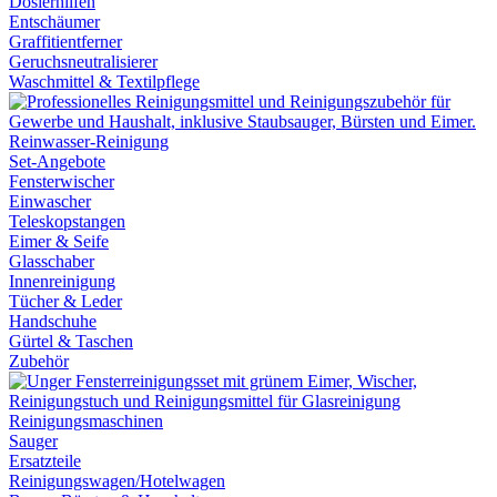
Dosierhilfen
Entschäumer
Graffitientferner
Geruchsneutralisierer
Waschmittel & Textilpflege
Reinwasser-Reinigung
Set-Angebote
Fensterwischer
Einwascher
Teleskopstangen
Eimer & Seife
Glasschaber
Innenreinigung
Tücher & Leder
Handschuhe
Gürtel & Taschen
Zubehör
Reinigungsmaschinen
Sauger
Ersatzteile
Reinigungswagen/Hotelwagen