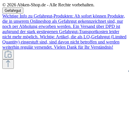
© 2026 Abken-Shop.de - Alle Rechte vorbehalten.
Gefahrgut
Wichtige Info zu Gefahrgut-Produkten: Ab sofort können Produkte,
die in unserem Onlineshop als Gefahrgut gekennzeichnet sind, nur
noch per Abholung erworben werden. Ein Versand über DPD ist
aufgrund der stark gestiegenen Gefahrgut-Transportkosten leider
nicht mehr möglich. Wichtig: Artikel, die als LQ-Gefahrgut (Limited
Quantity) eingestuft sind, sind davon nicht betroffen und werden
weiterhin regulär versendet. Vielen Dank für Ihr Verständnis!