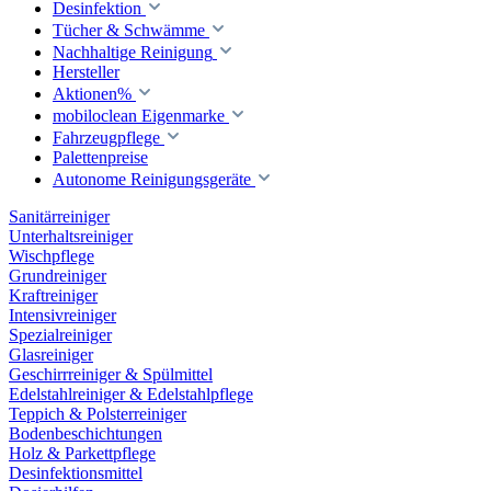
Desinfektion
Tücher & Schwämme
Nachhaltige Reinigung
Hersteller
Aktionen%
mobiloclean Eigenmarke
Fahrzeugpflege
Palettenpreise
Autonome Reinigungsgeräte
Sanitärreiniger
Unterhaltsreiniger
Wischpflege
Grundreiniger
Kraftreiniger
Intensivreiniger
Spezialreiniger
Glasreiniger
Geschirrreiniger & Spülmittel
Edelstahlreiniger & Edelstahlpflege
Teppich & Polsterreiniger
Bodenbeschichtungen
Holz & Parkettpflege
Desinfektionsmittel