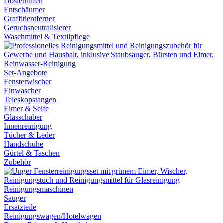
Dosierhilfen
Entschäumer
Graffitientferner
Geruchsneutralisierer
Waschmittel & Textilpflege
Reinwasser-Reinigung
Set-Angebote
Fensterwischer
Einwascher
Teleskopstangen
Eimer & Seife
Glasschaber
Innenreinigung
Tücher & Leder
Handschuhe
Gürtel & Taschen
Zubehör
Reinigungsmaschinen
Sauger
Ersatzteile
Reinigungswagen/Hotelwagen