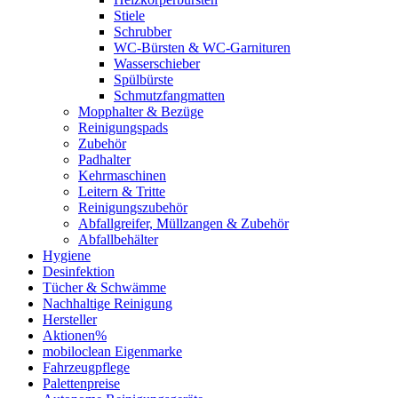
Stiele
Schrubber
WC-Bürsten & WC-Garnituren
Wasserschieber
Spülbürste
Schmutzfangmatten
Mopphalter & Bezüge
Reinigungspads
Zubehör
Padhalter
Kehrmaschinen
Leitern & Tritte
Reinigungszubehör
Abfallgreifer, Müllzangen & Zubehör
Abfallbehälter
Hygiene
Desinfektion
Tücher & Schwämme
Nachhaltige Reinigung
Hersteller
Aktionen%
mobiloclean Eigenmarke
Fahrzeugpflege
Palettenpreise