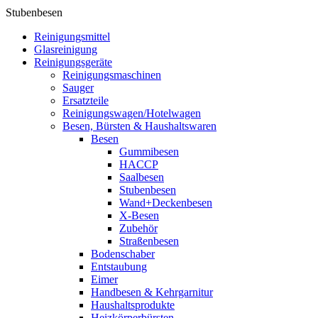
Stubenbesen
Reinigungsmittel
Glasreinigung
Reinigungsgeräte
Reinigungsmaschinen
Sauger
Ersatzteile
Reinigungswagen/Hotelwagen
Besen, Bürsten & Haushaltswaren
Besen
Gummibesen
HACCP
Saalbesen
Stubenbesen
Wand+Deckenbesen
X-Besen
Zubehör
Straßenbesen
Bodenschaber
Entstaubung
Eimer
Handbesen & Kehrgarnitur
Haushaltsprodukte
Heizkörperbürsten