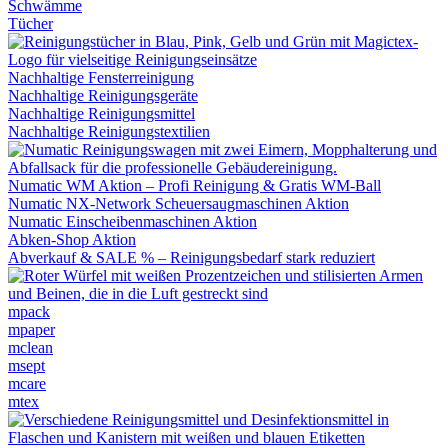
Schwämme
Tücher
Nachhaltige Fensterreinigung
Nachhaltige Reinigungsgeräte
Nachhaltige Reinigungsmittel
Nachhaltige Reinigungstextilien
Numatic WM Aktion – Profi Reinigung & Gratis WM-Ball
Numatic NX-Network Scheuersaugmaschinen Aktion
Numatic Einscheibenmaschinen Aktion
Abken-Shop Aktion
Abverkauf & SALE % – Reinigungsbedarf stark reduziert
mpack
mpaper
mclean
msept
mcare
mtex