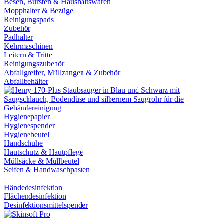
Besen, Bürsten & Haushaltswaren
Mopphalter & Bezüge
Reinigungspads
Zubehör
Padhalter
Kehrmaschinen
Leitern & Tritte
Reinigungszubehör
Abfallgreifer, Müllzangen & Zubehör
Abfallbehälter
Hygienepapier
Hygienespender
Hygienebeutel
Handschuhe
Hautschutz & Hautpflege
Müllsäcke & Müllbeutel
Seifen & Handwaschpasten
Händedesinfektion
Flächendesinfektion
Desinfektionsmittelspender