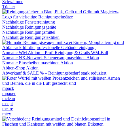
Schwämme
Tücher
Nachhaltige Fensterreinigung
Nachhaltige Reinigungsgeräte
Nachhaltige Reinigungsmittel
Nachhaltige Reinigungstextilien
Numatic WM Aktion – Profi Reinigung & Gratis WM-Ball
Numatic NX-Network Scheuersaugmaschinen Aktion
Numatic Einscheibenmaschinen Aktion
Abken-Shop Aktion
Abverkauf & SALE % – Reinigungsbedarf stark reduziert
mpack
mpaper
mclean
msept
mcare
mtex