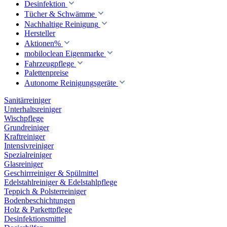
Desinfektion
Tücher & Schwämme
Nachhaltige Reinigung
Hersteller
Aktionen%
mobiloclean Eigenmarke
Fahrzeugpflege
Palettenpreise
Autonome Reinigungsgeräte
Sanitärreiniger
Unterhaltsreiniger
Wischpflege
Grundreiniger
Kraftreiniger
Intensivreiniger
Spezialreiniger
Glasreiniger
Geschirrreiniger & Spülmittel
Edelstahlreiniger & Edelstahlpflege
Teppich & Polsterreiniger
Bodenbeschichtungen
Holz & Parkettpflege
Desinfektionsmittel