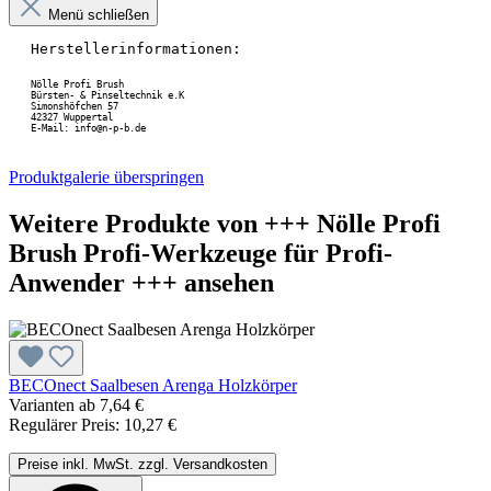
Menü schließen
Herstellerinformationen:
Nölle Profi Brush

Bürsten- & Pinseltechnik e.K
Simonshöfchen 57
42327 Wuppertal
E-Mail: info@n-p-b.de
Produktgalerie überspringen
Weitere Produkte von +++ Nölle Profi
Brush Profi-Werkzeuge für Profi-
Anwender +++ ansehen
BECOnect Saalbesen Arenga Holzkörper
Varianten ab
7,64 €
Regulärer Preis:
10,27 €
Preise inkl. MwSt. zzgl. Versandkosten