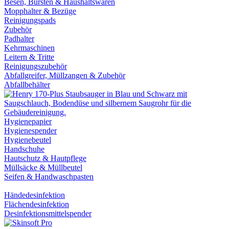
Besen, Bürsten & Haushaltswaren
Mopphalter & Bezüge
Reinigungspads
Zubehör
Padhalter
Kehrmaschinen
Leitern & Tritte
Reinigungszubehör
Abfallgreifer, Müllzangen & Zubehör
Abfallbehälter
Hygienepapier
Hygienespender
Hygienebeutel
Handschuhe
Hautschutz & Hautpflege
Müllsäcke & Müllbeutel
Seifen & Handwaschpasten
Händedesinfektion
Flächendesinfektion
Desinfektionsmittelspender