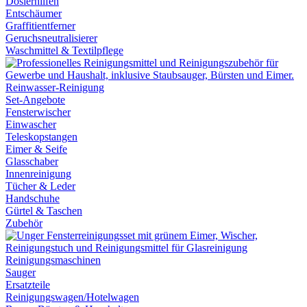
Dosierhilfen
Entschäumer
Graffitientferner
Geruchsneutralisierer
Waschmittel & Textilpflege
Reinwasser-Reinigung
Set-Angebote
Fensterwischer
Einwascher
Teleskopstangen
Eimer & Seife
Glasschaber
Innenreinigung
Tücher & Leder
Handschuhe
Gürtel & Taschen
Zubehör
Reinigungsmaschinen
Sauger
Ersatzteile
Reinigungswagen/Hotelwagen