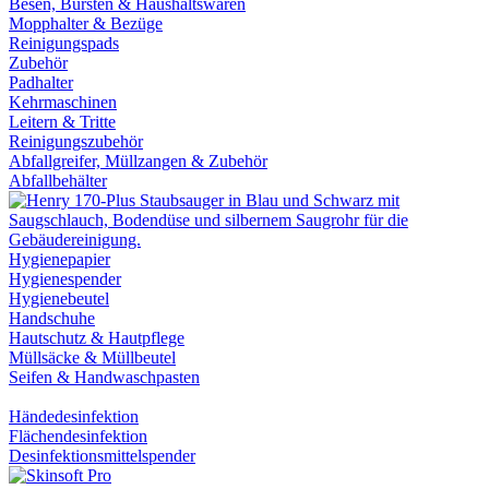
Besen, Bürsten & Haushaltswaren
Mopphalter & Bezüge
Reinigungspads
Zubehör
Padhalter
Kehrmaschinen
Leitern & Tritte
Reinigungszubehör
Abfallgreifer, Müllzangen & Zubehör
Abfallbehälter
Hygienepapier
Hygienespender
Hygienebeutel
Handschuhe
Hautschutz & Hautpflege
Müllsäcke & Müllbeutel
Seifen & Handwaschpasten
Händedesinfektion
Flächendesinfektion
Desinfektionsmittelspender