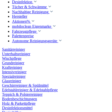
Desinfektion
Tücher & Schwämme
Nachhaltige Reinigung
Hersteller
Aktionen%
mobiloclean Eigenmarke
Fahrzeugpflege
Palettenpreise
Autonome Reinigungsgeräte
Sanitärreiniger
Unterhaltsreiniger
Wischpflege
Grundreiniger
Kraftreiniger
Intensivreiniger
Spezialreiniger
Glasreiniger
Geschirrreiniger & Spülmittel
Edelstahlreiniger & Edelstahlpflege
Teppich & Polsterreiniger
Bodenbeschichtungen
Holz & Parkettpflege
Desinfektionsmittel