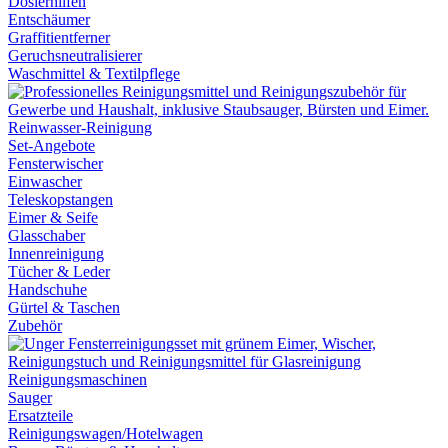
Dosierhilfen
Entschäumer
Graffitientferner
Geruchsneutralisierer
Waschmittel & Textilpflege
Reinwasser-Reinigung
Set-Angebote
Fensterwischer
Einwascher
Teleskopstangen
Eimer & Seife
Glasschaber
Innenreinigung
Tücher & Leder
Handschuhe
Gürtel & Taschen
Zubehör
Reinigungsmaschinen
Sauger
Ersatzteile
Reinigungswagen/Hotelwagen