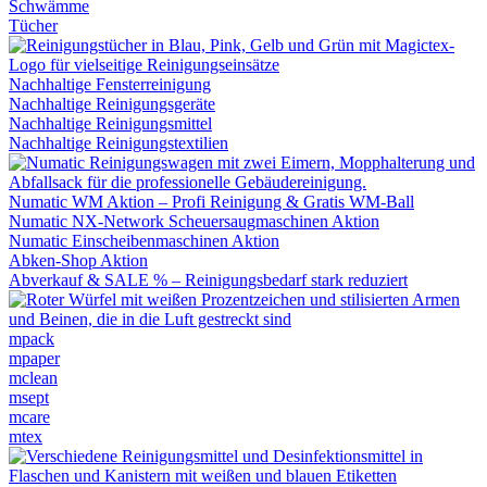
Schwämme
Tücher
Nachhaltige Fensterreinigung
Nachhaltige Reinigungsgeräte
Nachhaltige Reinigungsmittel
Nachhaltige Reinigungstextilien
Numatic WM Aktion – Profi Reinigung & Gratis WM-Ball
Numatic NX-Network Scheuersaugmaschinen Aktion
Numatic Einscheibenmaschinen Aktion
Abken-Shop Aktion
Abverkauf & SALE % – Reinigungsbedarf stark reduziert
mpack
mpaper
mclean
msept
mcare
mtex