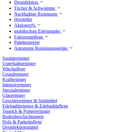
Desinfektion
Tücher & Schwämme
Nachhaltige Reinigung
Hersteller
Aktionen%
mobiloclean Eigenmarke
Fahrzeugpflege
Palettenpreise
Autonome Reinigungsgeräte
Sanitärreiniger
Unterhaltsreiniger
Wischpflege
Grundreiniger
Kraftreiniger
Intensivreiniger
Spezialreiniger
Glasreiniger
Geschirrreiniger & Spülmittel
Edelstahlreiniger & Edelstahlpflege
Teppich & Polsterreiniger
Bodenbeschichtungen
Holz & Parkettpflege
Desinfektionsmittel