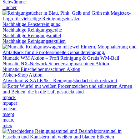
Schwämme
Tücher
Nachhaltige Fensterreinigung
Nachhaltige Reinigungsgeräte
Nachhaltige Reinigungsmittel
Nachhaltige Reinigungstextilien
Numatic WM Aktion – Profi Reinigung & Gratis WM-Ball
Numatic NX-Network Scheuersaugmaschinen Aktion
Numatic Einscheibenmaschinen Aktion
Abken-Shop Aktion
Abverkauf & SALE % – Reinigungsbedarf stark reduziert
mpack
mpaper
mclean
msept
mcare
mtex