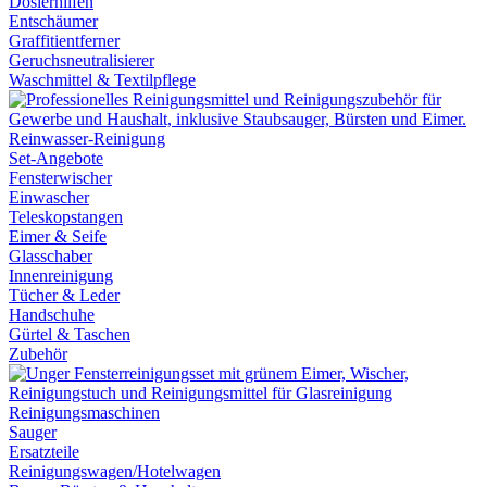
Dosierhilfen
Entschäumer
Graffitientferner
Geruchsneutralisierer
Waschmittel & Textilpflege
Reinwasser-Reinigung
Set-Angebote
Fensterwischer
Einwascher
Teleskopstangen
Eimer & Seife
Glasschaber
Innenreinigung
Tücher & Leder
Handschuhe
Gürtel & Taschen
Zubehör
Reinigungsmaschinen
Sauger
Ersatzteile
Reinigungswagen/Hotelwagen