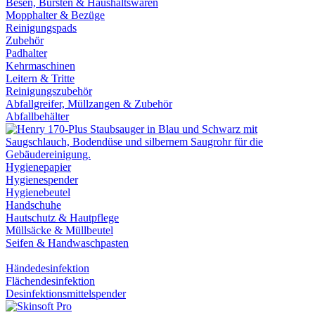
Besen, Bürsten & Haushaltswaren
Mopphalter & Bezüge
Reinigungspads
Zubehör
Padhalter
Kehrmaschinen
Leitern & Tritte
Reinigungszubehör
Abfallgreifer, Müllzangen & Zubehör
Abfallbehälter
Hygienepapier
Hygienespender
Hygienebeutel
Handschuhe
Hautschutz & Hautpflege
Müllsäcke & Müllbeutel
Seifen & Handwaschpasten
Händedesinfektion
Flächendesinfektion
Desinfektionsmittelspender