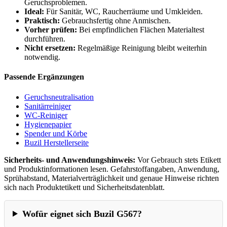
Geruchsproblemen.
Ideal:
Für Sanitär, WC, Raucherräume und Umkleiden.
Praktisch:
Gebrauchsfertig ohne Anmischen.
Vorher prüfen:
Bei empfindlichen Flächen Materialtest
durchführen.
Nicht ersetzen:
Regelmäßige Reinigung bleibt weiterhin
notwendig.
Passende Ergänzungen
Geruchsneutralisation
Sanitärreiniger
WC-Reiniger
Hygienepapier
Spender und Körbe
Buzil Herstellerseite
Sicherheits- und Anwendungshinweis:
Vor Gebrauch stets Etikett
und Produktinformationen lesen. Gefahrstoffangaben, Anwendung,
Sprühabstand, Materialverträglichkeit und genaue Hinweise richten
sich nach Produktetikett und Sicherheitsdatenblatt.
Wofür eignet sich Buzil G567?