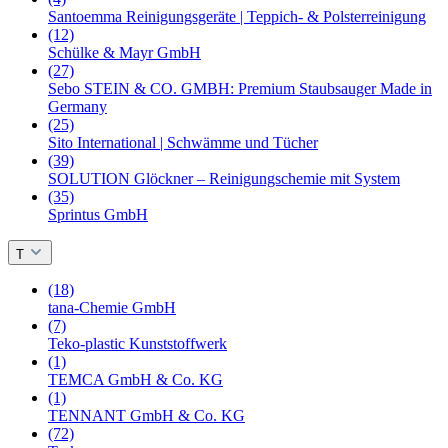
Santoemma Reinigungsgeräte | Teppich- & Polsterreinigung
(12)
Schülke & Mayr GmbH
(27)
Sebo STEIN & CO. GMBH: Premium Staubsauger Made in
Germany
(25)
Sito International | Schwämme und Tücher
(39)
SOLUTION Glöckner – Reinigungschemie mit System
(35)
Sprintus GmbH
T
(18)
tana-Chemie GmbH
(7)
Teko-plastic Kunststoffwerk
(1)
TEMCA GmbH & Co. KG
(1)
TENNANT GmbH & Co. KG
(72)