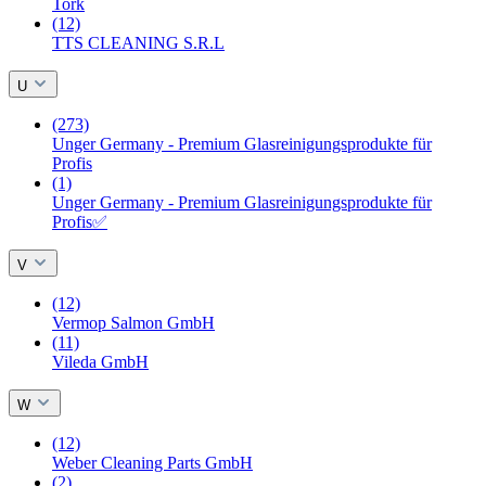
Tork
(12)
TTS CLEANING S.R.L
U
(273)
Unger Germany - Premium Glasreinigungsprodukte für
Profis
(1)
Unger Germany - Premium Glasreinigungsprodukte für
Profis✅
V
(12)
Vermop Salmon GmbH
(11)
Vileda GmbH
W
(12)
Weber Cleaning Parts GmbH
(2)