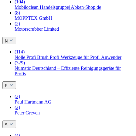
(104)
Mobiloclean Handelsgruppe| Abken-Shop.de
(8)
MOPPTEX GmbH
(2)
Motorscrubber Limited
N
(114)
Nölle Profi Brush Profi-Werkzeuge für Profi-Anwender
(329)
Numatic Deutschland – Effiziente Reinigungsgeräte für
Profis
P
(2)
Paul Hartmann AG
(2)
Peter Greven
S
(4)