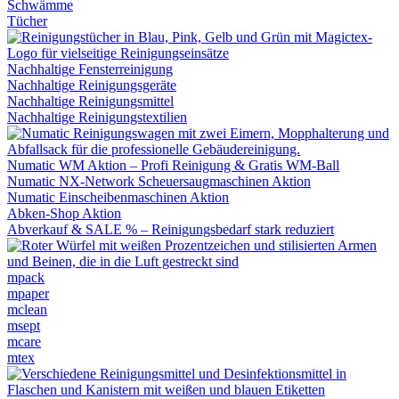
Schwämme
Tücher
Nachhaltige Fensterreinigung
Nachhaltige Reinigungsgeräte
Nachhaltige Reinigungsmittel
Nachhaltige Reinigungstextilien
Numatic WM Aktion – Profi Reinigung & Gratis WM-Ball
Numatic NX-Network Scheuersaugmaschinen Aktion
Numatic Einscheibenmaschinen Aktion
Abken-Shop Aktion
Abverkauf & SALE % – Reinigungsbedarf stark reduziert
mpack
mpaper
mclean
msept
mcare
mtex