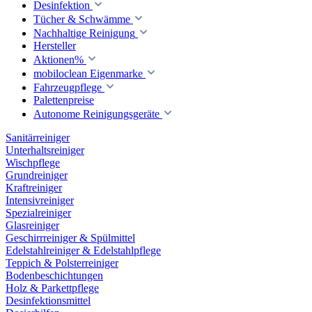
Desinfektion
Tücher & Schwämme
Nachhaltige Reinigung
Hersteller
Aktionen%
mobiloclean Eigenmarke
Fahrzeugpflege
Palettenpreise
Autonome Reinigungsgeräte
Sanitärreiniger
Unterhaltsreiniger
Wischpflege
Grundreiniger
Kraftreiniger
Intensivreiniger
Spezialreiniger
Glasreiniger
Geschirrreiniger & Spülmittel
Edelstahlreiniger & Edelstahlpflege
Teppich & Polsterreiniger
Bodenbeschichtungen
Holz & Parkettpflege
Desinfektionsmittel