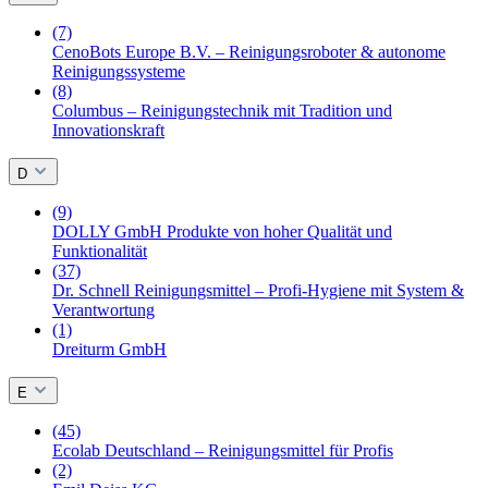
(7)
CenoBots Europe B.V. – Reinigungsroboter & autonome
Reinigungssysteme
(8)
Columbus – Reinigungstechnik mit Tradition und
Innovationskraft
D
(9)
DOLLY GmbH Produkte von hoher Qualität und
Funktionalität
(37)
Dr. Schnell Reinigungsmittel – Profi-Hygiene mit System &
Verantwortung
(1)
Dreiturm GmbH
E
(45)
Ecolab Deutschland – Reinigungsmittel für Profis
(2)