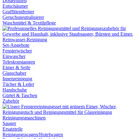
Dosierhilfen
Entschäumer
Graffitientferner
Geruchsneutralisierer
Waschmittel & Textilpflege
Reinwasser-Reinigung
Set-Angebote
Fensterwischer
Einwascher
Teleskopstangen
Eimer & Seife
Glasschaber
Innenreinigung
Tücher & Leder
Handschuhe
Gürtel & Taschen
Zubehör
Reinigungsmaschinen
Sauger
Ersatzteile
Reinigungswagen/Hotelwagen