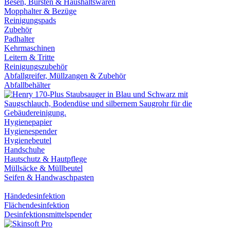
Besen, Bürsten & Haushaltswaren
Mopphalter & Bezüge
Reinigungspads
Zubehör
Padhalter
Kehrmaschinen
Leitern & Tritte
Reinigungszubehör
Abfallgreifer, Müllzangen & Zubehör
Abfallbehälter
Hygienepapier
Hygienespender
Hygienebeutel
Handschuhe
Hautschutz & Hautpflege
Müllsäcke & Müllbeutel
Seifen & Handwaschpasten
Händedesinfektion
Flächendesinfektion
Desinfektionsmittelspender