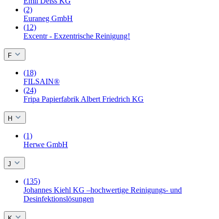
Emil Deiss KG
(2)
Euraneg GmbH
(12)
Excentr - Exzentrische Reinigung!
F
(18)
FILSAIN®
(24)
Fripa Papierfabrik Albert Friedrich KG
H
(1)
Herwe GmbH
J
(135)
Johannes Kiehl KG –hochwertige Reinigungs- und
Desinfektionslösungen
K