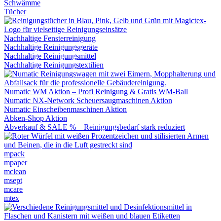
Schwämme
Tücher
Nachhaltige Fensterreinigung
Nachhaltige Reinigungsgeräte
Nachhaltige Reinigungsmittel
Nachhaltige Reinigungstextilien
Numatic WM Aktion – Profi Reinigung & Gratis WM-Ball
Numatic NX-Network Scheuersaugmaschinen Aktion
Numatic Einscheibenmaschinen Aktion
Abken-Shop Aktion
Abverkauf & SALE % – Reinigungsbedarf stark reduziert
mpack
mpaper
mclean
msept
mcare
mtex