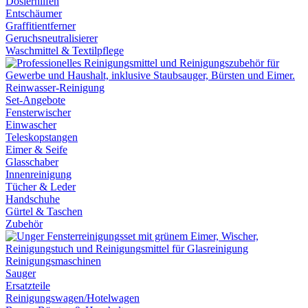
Dosierhilfen
Entschäumer
Graffitientferner
Geruchsneutralisierer
Waschmittel & Textilpflege
Reinwasser-Reinigung
Set-Angebote
Fensterwischer
Einwascher
Teleskopstangen
Eimer & Seife
Glasschaber
Innenreinigung
Tücher & Leder
Handschuhe
Gürtel & Taschen
Zubehör
Reinigungsmaschinen
Sauger
Ersatzteile
Reinigungswagen/Hotelwagen