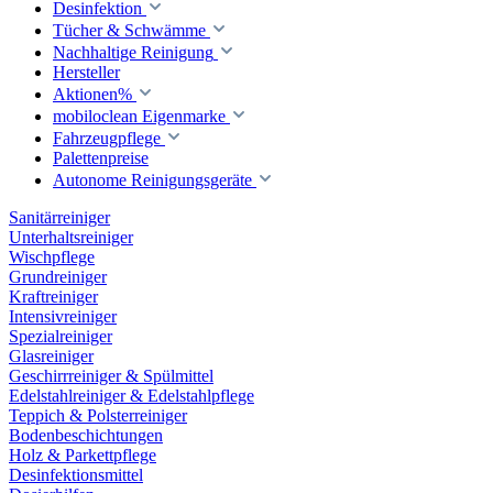
Desinfektion
Tücher & Schwämme
Nachhaltige Reinigung
Hersteller
Aktionen%
mobiloclean Eigenmarke
Fahrzeugpflege
Palettenpreise
Autonome Reinigungsgeräte
Sanitärreiniger
Unterhaltsreiniger
Wischpflege
Grundreiniger
Kraftreiniger
Intensivreiniger
Spezialreiniger
Glasreiniger
Geschirrreiniger & Spülmittel
Edelstahlreiniger & Edelstahlpflege
Teppich & Polsterreiniger
Bodenbeschichtungen
Holz & Parkettpflege
Desinfektionsmittel