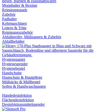
Besen, Bürsten & Haushaltswaren
Mopphalter & Bezüge
Reinigungspads
Zubehör
Padhalter
Kehrmaschinen
Leitern & Tritte
Reinigungszubehör
Abfallgreifer, Müllzangen & Zubehör
Abfallbehälter
Hygienepapier
Hygienespender
Hygienebeutel
Handschuhe
Hautschutz & Hautpflege
Müllsäcke & Müllbeutel
Seifen & Handwaschpasten
Händedesinfektion
Flächendesinfektion
Desinfektionsmittelspender