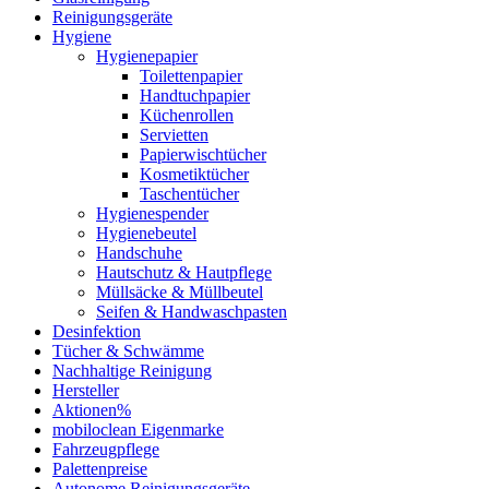
Reinigungsgeräte
Hygiene
Hygienepapier
Toilettenpapier
Handtuchpapier
Küchenrollen
Servietten
Papierwischtücher
Kosmetiktücher
Taschentücher
Hygienespender
Hygienebeutel
Handschuhe
Hautschutz & Hautpflege
Müllsäcke & Müllbeutel
Seifen & Handwaschpasten
Desinfektion
Tücher & Schwämme
Nachhaltige Reinigung
Hersteller
Aktionen%
mobiloclean Eigenmarke
Fahrzeugpflege
Palettenpreise
Autonome Reinigungsgeräte