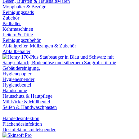
Besen, Bürsten & Haushaltswaren
Mopphalter & Bezüge
Reinigungspads
Zubehör
Padhalter
Kehrmaschinen
Leitern & Tritte
Reinigungszubehör
Abfallgreifer, Müllzangen & Zubehör
Abfallbehälter
Hygienepapier
Hygienespender
Hygienebeutel
Handschuhe
Hautschutz & Hautpflege
Müllsäcke & Müllbeutel
Seifen & Handwaschpasten
Händedesinfektion
Flächendesinfektion
Desinfektionsmittelspender