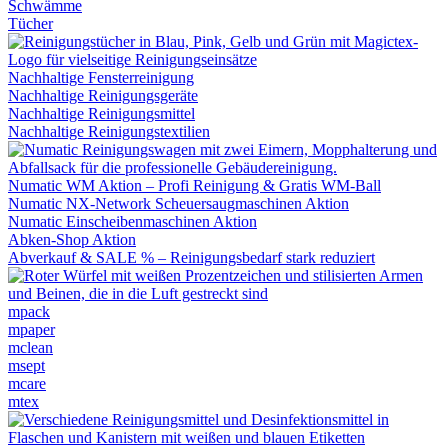
Schwämme
Tücher
Nachhaltige Fensterreinigung
Nachhaltige Reinigungsgeräte
Nachhaltige Reinigungsmittel
Nachhaltige Reinigungstextilien
Numatic WM Aktion – Profi Reinigung & Gratis WM-Ball
Numatic NX-Network Scheuersaugmaschinen Aktion
Numatic Einscheibenmaschinen Aktion
Abken-Shop Aktion
Abverkauf & SALE % – Reinigungsbedarf stark reduziert
mpack
mpaper
mclean
msept
mcare
mtex