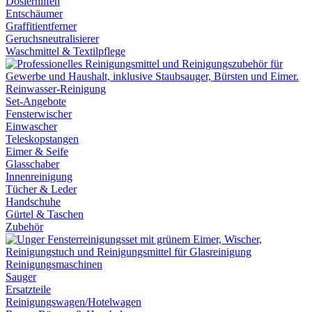
Dosierhilfen
Entschäumer
Graffitientferner
Geruchsneutralisierer
Waschmittel & Textilpflege
Reinwasser-Reinigung
Set-Angebote
Fensterwischer
Einwascher
Teleskopstangen
Eimer & Seife
Glasschaber
Innenreinigung
Tücher & Leder
Handschuhe
Gürtel & Taschen
Zubehör
Reinigungsmaschinen
Sauger
Ersatzteile
Reinigungswagen/Hotelwagen