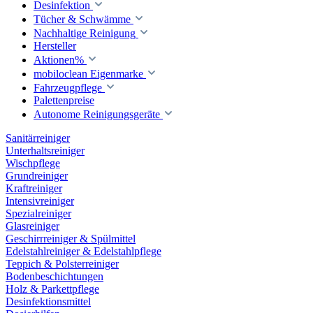
Desinfektion
Tücher & Schwämme
Nachhaltige Reinigung
Hersteller
Aktionen%
mobiloclean Eigenmarke
Fahrzeugpflege
Palettenpreise
Autonome Reinigungsgeräte
Sanitärreiniger
Unterhaltsreiniger
Wischpflege
Grundreiniger
Kraftreiniger
Intensivreiniger
Spezialreiniger
Glasreiniger
Geschirrreiniger & Spülmittel
Edelstahlreiniger & Edelstahlpflege
Teppich & Polsterreiniger
Bodenbeschichtungen
Holz & Parkettpflege
Desinfektionsmittel