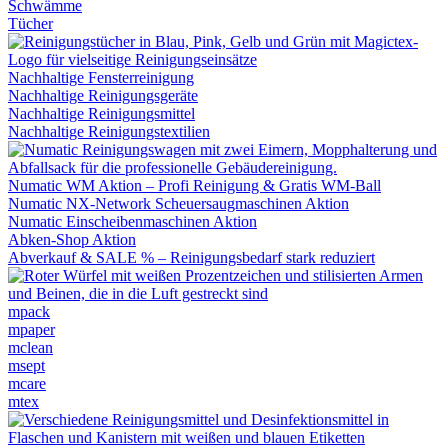
Schwämme
Tücher
Nachhaltige Fensterreinigung
Nachhaltige Reinigungsgeräte
Nachhaltige Reinigungsmittel
Nachhaltige Reinigungstextilien
Numatic WM Aktion – Profi Reinigung & Gratis WM-Ball
Numatic NX-Network Scheuersaugmaschinen Aktion
Numatic Einscheibenmaschinen Aktion
Abken-Shop Aktion
Abverkauf & SALE % – Reinigungsbedarf stark reduziert
mpack
mpaper
mclean
msept
mcare
mtex