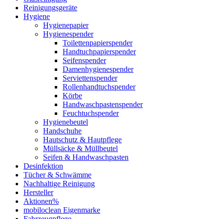
Reinigungsgeräte
Hygiene
Hygienepapier
Hygienespender
Toilettenpapierspender
Handtuchpapierspender
Seifenspender
Damenhygienespender
Serviettenspender
Rollenhandtuchspender
Körbe
Handwaschpastenspender
Feuchtuchspender
Hygienebeutel
Handschuhe
Hautschutz & Hautpflege
Müllsäcke & Müllbeutel
Seifen & Handwaschpasten
Desinfektion
Tücher & Schwämme
Nachhaltige Reinigung
Hersteller
Aktionen%
mobiloclean Eigenmarke
Fahrzeugpflege