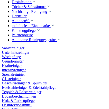
Desinfektion
Tücher & Schwämme
Nachhaltige Reinigung
Hersteller
Aktionen%
mobiloclean Eigenmarke
Fahrzeugpflege
Palettenpreise
Autonome Reinigungsgeräte
Sanitärreiniger
Unterhaltsreiniger
Wischpflege
Grundreiniger
Kraftreiniger
Intensivreiniger
Spezialreiniger
Glasreiniger
Geschirrreiniger & Spülmittel
Edelstahlreiniger & Edelstahlpflege
Teppich & Polsterreiniger
Bodenbeschichtungen
Holz & Parkettpflege
Desinfektionsmittel