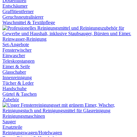
Dosierhilfen
Entschäumer
Graffitientferner
Geruchsneutralisierer
Waschmittel & Textilpflege
Reinwasser-Reinigung
Set-Angebote
Fensterwischer
Einwascher
Teleskopstangen
Eimer & Seife
Glasschaber
Innenreinigung
Tücher & Leder
Handschuhe
Gürtel & Taschen
Zubehör
Reinigungsmaschinen
Sauger
Ersatzteile
Reinigungswagen/Hotelwagen