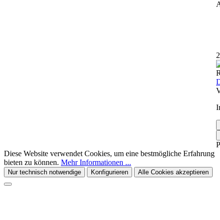
A
2
R
D
V
I
P
Diese Website verwendet Cookies, um eine bestmögliche Erfahrung
bieten zu können.
Mehr Informationen ...
Nur technisch notwendige
Konfigurieren
Alle Cookies akzeptieren