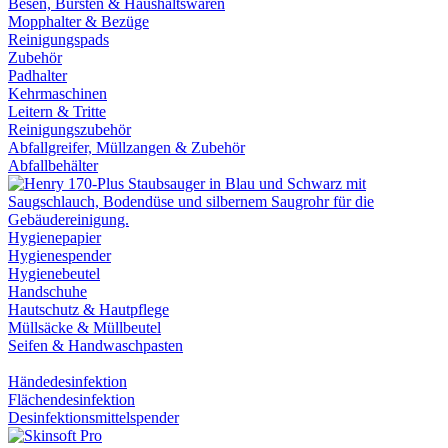
Besen, Bürsten & Haushaltswaren
Mopphalter & Bezüge
Reinigungspads
Zubehör
Padhalter
Kehrmaschinen
Leitern & Tritte
Reinigungszubehör
Abfallgreifer, Müllzangen & Zubehör
Abfallbehälter
Hygienepapier
Hygienespender
Hygienebeutel
Handschuhe
Hautschutz & Hautpflege
Müllsäcke & Müllbeutel
Seifen & Handwaschpasten
Händedesinfektion
Flächendesinfektion
Desinfektionsmittelspender