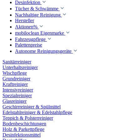
Desinfektion
Tücher & Schwämme
Nachhaltige Reinigung
Hersteller
Aktionen%
mobiloclean Eigenmarke
Fahrzeugpflege
Palettenpreise
Autonome Reinigungsgeräte
Sanitärreiniger
Unterhaltsreiniger
Wischpflege
Grundreiniger
Kraftreiniger
Intensivreiniger
Spezialreiniger
Glasreiniger
Geschirrreiniger & Spülmittel
Edelstahlreiniger & Edelstahlpflege
Teppich & Polsterreiniger
Bodenbeschichtungen
Holz & Parkettpflege
Desinfektionsmittel