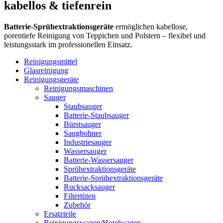
kabellos & tiefenrein
Batterie-Sprühextraktionsgeräte
ermöglichen kabellose,
porentiefe Reinigung von Teppichen und Polstern – flexibel und
leistungsstark im professionellen Einsatz.
Reinigungsmittel
Glasreinigung
Reinigungsgeräte
Reinigungsmaschinen
Sauger
Staubsauger
Batterie-Staubsauger
Bürstsauger
Saugbohner
Industriesauger
Wassersauger
Batterie-Wassersauger
Sprühextraktionsgeräte
Batterie-Sprühextraktionsgeräte
Rucksacksauger
Filtertüten
Zubehör
Ersatzteile
Reinigungswagen/Hotelwagen