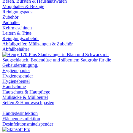
Besen, Bürsten & Haushaltswaren
Mopphalter & Bezüge
Reinigungspads
Zubehör
Padhalter
Kehrmaschinen
Leitern & Tritte
Reinigungszubehör
Abfallgreifer, Müllzangen & Zubehör
Abfallbehälter
Hygienepapier
Hygienespender
Hygienebeutel
Handschuhe
Hautschutz & Hautpflege
Müllsäcke & Müllbeutel
Seifen & Handwaschpasten
Händedesinfektion
Flächendesinfektion
Desinfektionsmittelspender