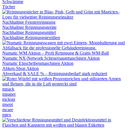
Schwämme
Tücher
Nachhaltige Fensterreinigung
Nachhaltige Reinigungsgeräte
Nachhaltige Reinigungsmittel
Nachhaltige Reinigungstextilien
Numatic WM Aktion – Profi Reinigung & Gratis WM-Ball
Numatic NX-Network Scheuersaugmaschinen Aktion
Numatic Einscheibenmaschinen Aktion
Abken-Shop Aktion
Abverkauf & SALE % – Reinigungsbedarf stark reduziert
mpack
mpaper
mclean
msept
mcare
mtex