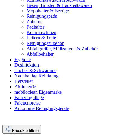
Besen, Bürsten & Haushaltswaren
Mopphalter & Bezüge
Reinigungspads
Zubehör
Padhalter
Kehrmaschinen
Leitern & Tritte
Reinigungszubehör
Abfallgreifer, Müllzangen & Zubehör
Abfallbehälter
Hygiene
Desinfektion
Tücher & Schwämme
Nachhaltige Reinigung
Hersteller
Aktionen%
mobiloclean Eigenmarke
Fahrzeugpflege
Palettenpreise
Autonome Reinigungsgeräte
Produkte filtern