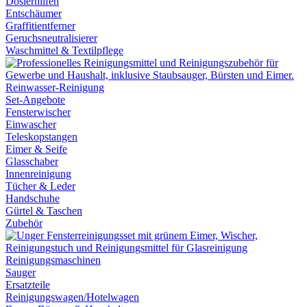
Dosierhilfen
Entschäumer
Graffitientferner
Geruchsneutralisierer
Waschmittel & Textilpflege
Reinwasser-Reinigung
Set-Angebote
Fensterwischer
Einwascher
Teleskopstangen
Eimer & Seife
Glasschaber
Innenreinigung
Tücher & Leder
Handschuhe
Gürtel & Taschen
Zubehör
Reinigungsmaschinen
Sauger
Ersatzteile
Reinigungswagen/Hotelwagen