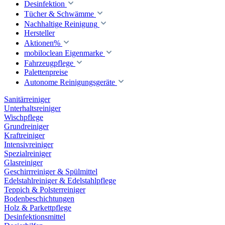
Desinfektion
Tücher & Schwämme
Nachhaltige Reinigung
Hersteller
Aktionen%
mobiloclean Eigenmarke
Fahrzeugpflege
Palettenpreise
Autonome Reinigungsgeräte
Sanitärreiniger
Unterhaltsreiniger
Wischpflege
Grundreiniger
Kraftreiniger
Intensivreiniger
Spezialreiniger
Glasreiniger
Geschirrreiniger & Spülmittel
Edelstahlreiniger & Edelstahlpflege
Teppich & Polsterreiniger
Bodenbeschichtungen
Holz & Parkettpflege
Desinfektionsmittel