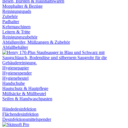
Besen, Bürsten & Haushaltswaren
Mopphalter & Bezüge
Reinigungspads
Zubehör
Padhalter
Kehrmaschinen
Leitern & Tritte
Reinigungszubehör
Abfallgreifer, Müllzangen & Zubehör
Abfallbehälter
Hygienepapier
Hygienespender
Hygienebeutel
Handschuhe
Hautschutz & Hautpflege
Müllsäcke & Müllbeutel
Seifen & Handwaschpasten
Händedesinfektion
Flächendesinfektion
Desinfektionsmittelspender