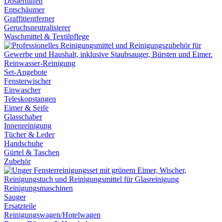
Dosierhilfen
Entschäumer
Graffitientferner
Geruchsneutralisierer
Waschmittel & Textilpflege
Reinwasser-Reinigung
Set-Angebote
Fensterwischer
Einwascher
Teleskopstangen
Eimer & Seife
Glasschaber
Innenreinigung
Tücher & Leder
Handschuhe
Gürtel & Taschen
Zubehör
Reinigungsmaschinen
Sauger
Ersatzteile
Reinigungswagen/Hotelwagen