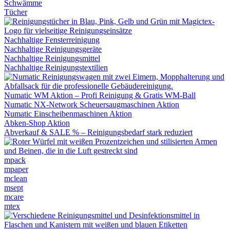
Schwämme
Tücher
Nachhaltige Fensterreinigung
Nachhaltige Reinigungsgeräte
Nachhaltige Reinigungsmittel
Nachhaltige Reinigungstextilien
Numatic WM Aktion – Profi Reinigung & Gratis WM-Ball
Numatic NX-Network Scheuersaugmaschinen Aktion
Numatic Einscheibenmaschinen Aktion
Abken-Shop Aktion
Abverkauf & SALE % – Reinigungsbedarf stark reduziert
mpack
mpaper
mclean
msept
mcare
mtex